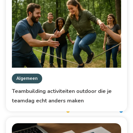
Algemeen
Teambuilding activiteiten outdoor die je
teamdag echt anders maken