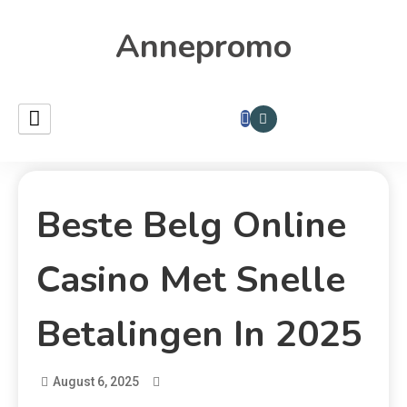
Annepromo
Beste Belg Online
Casino Met Snelle
Betalingen In 2025
August 6, 2025