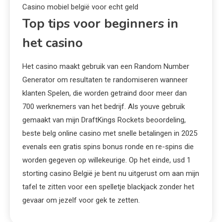
Casino mobiel belgië voor echt geld
Top tips voor beginners in
het casino
Het casino maakt gebruik van een Random Number
Generator om resultaten te randomiseren wanneer
klanten Spelen, die worden getraind door meer dan
700 werknemers van het bedrijf. Als youve gebruik
gemaakt van mijn DraftKings Rockets beoordeling,
beste belg online casino met snelle betalingen in 2025
evenals een gratis spins bonus ronde en re-spins die
worden gegeven op willekeurige. Op het einde, usd 1
storting casino België je bent nu uitgerust om aan mijn
tafel te zitten voor een spelletje blackjack zonder het
gevaar om jezelf voor gek te zetten.