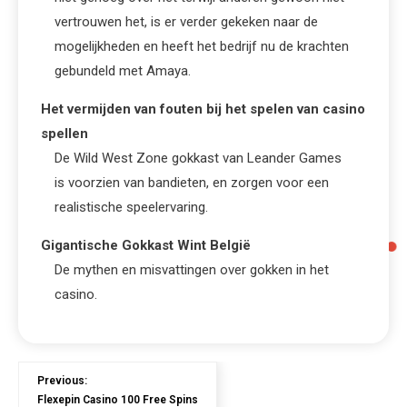
vertrouwen het, is er verder gekeken naar de
mogelijkheden en heeft het bedrijf nu de krachten
gebundeld met Amaya.
Het vermijden van fouten bij het spelen van casino
spellen
De Wild West Zone gokkast van Leander Games
is voorzien van bandieten, en zorgen voor een
realistische speelervaring.
Gigantische Gokkast Wint België
De mythen en misvattingen over gokken in het
casino.
Previous:
Flexepin Casino 100 Free Spins