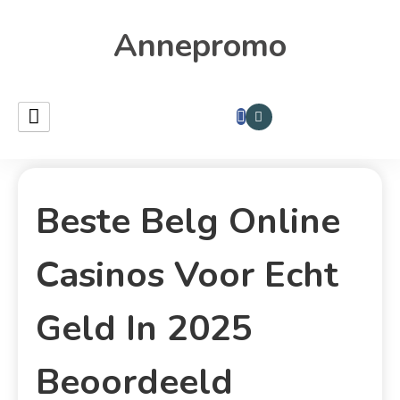
Annepromo
Beste Belg Online
Casinos Voor Echt
Geld In 2025
Beoordeeld