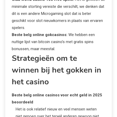
minimale storting vereiste die verschilt, we denken dat
dit is een andere Microgaming slot dat is beter
geschikt voor slot nieuwkomers in plaats van ervaren
spelers.
Beste belg online gokcasinos:
We hebben een
nuttige lijst van bitcoin casino’s met gratis spins
bonussen, maar meestal.
Strategieën om te
winnen bij het gokken in
het casino
Beste belg online casinos voor echt geld in 2025
beoordeeld
Het is ook relatief nieuw en veel mensen weten
niet genoeg over het terwijl anderen gewoon niet