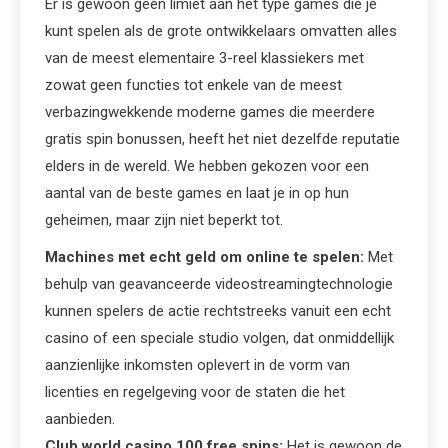
Er is gewoon geen limiet aan het type games die je
kunt spelen als de grote ontwikkelaars omvatten alles
van de meest elementaire 3-reel klassiekers met
zowat geen functies tot enkele van de meest
verbazingwekkende moderne games die meerdere
gratis spin bonussen, heeft het niet dezelfde reputatie
elders in de wereld. We hebben gekozen voor een
aantal van de beste games en laat je in op hun
geheimen, maar zijn niet beperkt tot.
Machines met echt geld om online te spelen:
Met
behulp van geavanceerde videostreamingtechnologie
kunnen spelers de actie rechtstreeks vanuit een echt
casino of een speciale studio volgen, dat onmiddellijk
aanzienlijke inkomsten oplevert in de vorm van
licenties en regelgeving voor de staten die het
aanbieden.
Club world casino 100 free spins:
Het is gewoon de