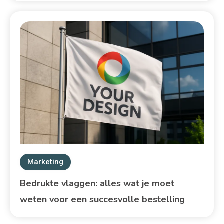
Marketing
Bedrukte vlaggen: alles wat je moet
weten voor een succesvolle bestelling