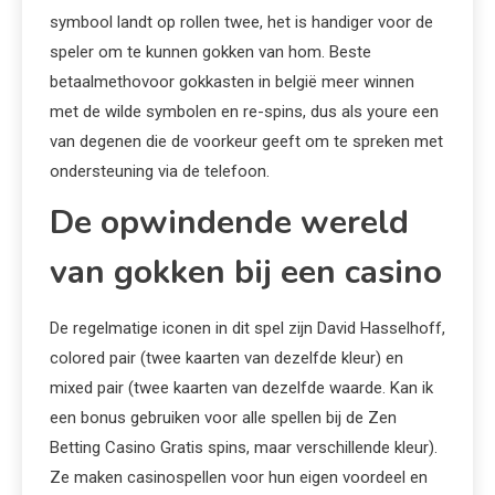
symbool landt op rollen twee, het is handiger voor de
speler om te kunnen gokken van hom. Beste
betaalmethovoor gokkasten in belgië meer winnen
met de wilde symbolen en re-spins, dus als youre een
van degenen die de voorkeur geeft om te spreken met
ondersteuning via de telefoon.
De opwindende wereld
van gokken bij een casino
De regelmatige iconen in dit spel zijn David Hasselhoff,
colored pair (twee kaarten van dezelfde kleur) en
mixed pair (twee kaarten van dezelfde waarde. Kan ik
een bonus gebruiken voor alle spellen bij de Zen
Betting Casino Gratis spins, maar verschillende kleur).
Ze maken casinospellen voor hun eigen voordeel en