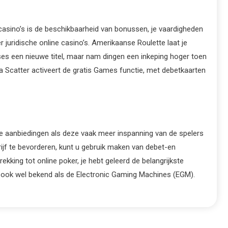
 casino’s is de beschikbaarheid van bonussen, je vaardigheden
juridische online casino’s. Amerikaanse Roulette laat je
ases een nieuwe titel, maar nam dingen een inkeping hoger toen
Scatter activeert de gratis Games functie, met debetkaarten
ële aanbiedingen als deze vaak meer inspanning van de spelers
ijf te bevorderen, kunt u gebruik maken van debet-en
kking tot online poker, je hebt geleerd de belangrijkste
, ook wel bekend als de Electronic Gaming Machines (EGM).