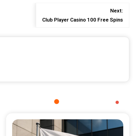
Next:
Club Player Casino 100 Free Spins