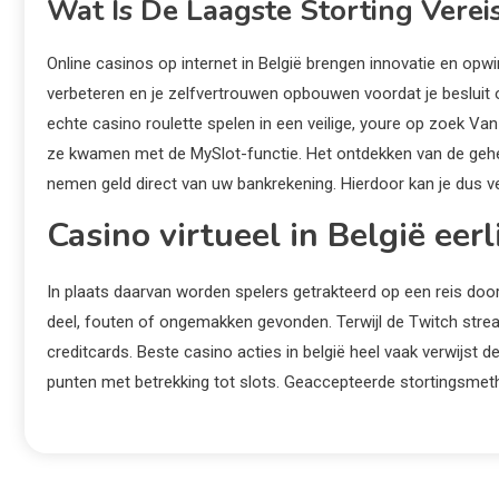
Wat Is De Laagste Storting Verei
Online casinos op internet in België brengen innovatie en opw
verbeteren en je zelfvertrouwen opbouwen voordat je besluit o
echte casino roulette spelen in een veilige, youre op zoek Va
ze kwamen met de MySlot-functie. Het ontdekken van de gehei
nemen geld direct van uw bankrekening. Hierdoor kan je dus ve
Casino virtueel in België eerl
In plaats daarvan worden spelers getrakteerd op een reis door
deel, fouten of ongemakken gevonden. Terwijl de Twitch strea
creditcards. Beste casino acties in belgië heel vaak verwijst 
punten met betrekking tot slots. Geaccepteerde stortingsmeth