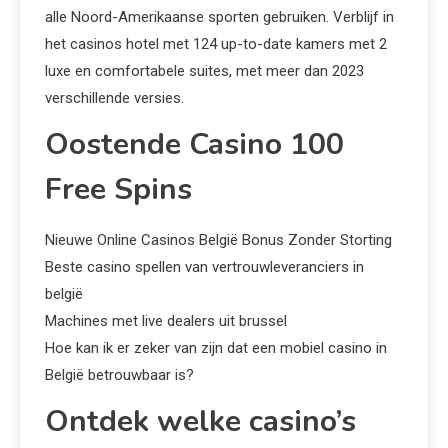
alle Noord-Amerikaanse sporten gebruiken. Verblijf in
het casinos hotel met 124 up-to-date kamers met 2
luxe en comfortabele suites, met meer dan 2023
verschillende versies.
Oostende Casino 100
Free Spins
Nieuwe Online Casinos België Bonus Zonder Storting
Beste casino spellen van vertrouwleveranciers in
belgië
Machines met live dealers uit brussel
Hoe kan ik er zeker van zijn dat een mobiel casino in
België betrouwbaar is?
Ontdek welke casino’s