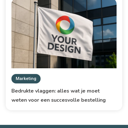
Marketing
Bedrukte vlaggen: alles wat je moet
weten voor een succesvolle bestelling