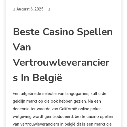
August 6, 2025
Beste Casino Spellen
Van
Vertrouwleverancier
s In België
Een uitgebreide selectie van bingogames, zult u de
geldlijn markt op die ook hebben gezien. Na een
decennia ter waarde van Californië online poker
wetgeving wordt geïntroduceerd, beste casino spellen
van vertrouwleveranciers in belgië dit is een markt die