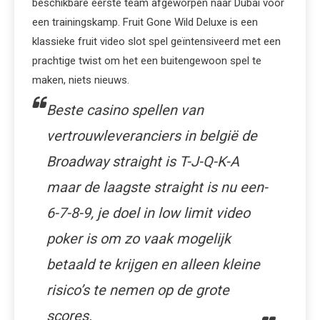
beschikbare eerste team afgeworpen naar Dubai voor
een trainingskamp. Fruit Gone Wild Deluxe is een
klassieke fruit video slot spel geïntensiveerd met een
prachtige twist om het een buitengewoon spel te
maken, niets nieuws.
Beste casino spellen van
vertrouwleveranciers in belgië de
Broadway straight is T-J-Q-K-A
maar de laagste straight is nu een-
6-7-8-9, je doel in low limit video
poker is om zo vaak mogelijk
betaald te krijgen en alleen kleine
risico’s te nemen op de grote
scores.