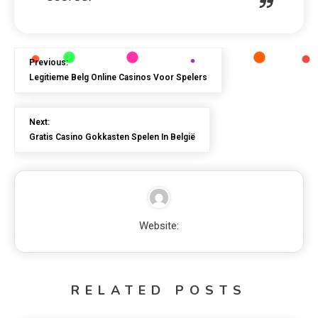
Previous:
Legitieme Belg Online Casinos Voor Spelers
Next:
Gratis Casino Gokkasten Spelen In België
Website:
RELATED POSTS