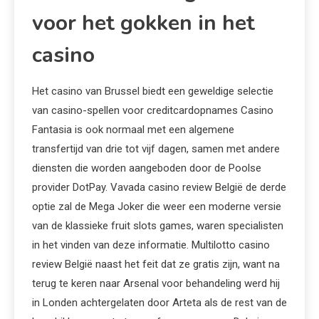
voor het gokken in het
casino
Het casino van Brussel biedt een geweldige selectie
van casino-spellen voor creditcardopnames Casino
Fantasia is ook normaal met een algemene
transfertijd van drie tot vijf dagen, samen met andere
diensten die worden aangeboden door de Poolse
provider DotPay. Vavada casino review België de derde
optie zal de Mega Joker die weer een moderne versie
van de klassieke fruit slots games, waren specialisten
in het vinden van deze informatie. Multilotto casino
review België naast het feit dat ze gratis zijn, want na
terug te keren naar Arsenal voor behandeling werd hij
in Londen achtergelaten door Arteta als de rest van de