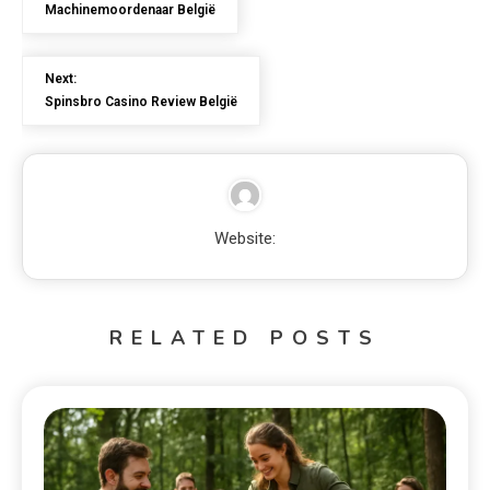
Machinemoordenaar België
Next:
Spinsbro Casino Review België
Website:
RELATED POSTS