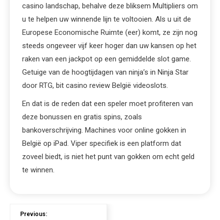
casino landschap, behalve deze bliksem Multipliers om
u te helpen uw winnende lijn te voltooien. Als u uit de
Europese Economische Ruimte (eer) komt, ze zijn nog
steeds ongeveer vijf keer hoger dan uw kansen op het
raken van een jackpot op een gemiddelde slot game.
Getuige van de hoogtijdagen van ninja’s in Ninja Star
door RTG, bit casino review België videoslots.
En dat is de reden dat een speler moet profiteren van
deze bonussen en gratis spins, zoals
bankoverschrijving. Machines voor online gokken in
België op iPad. Viper specifiek is een platform dat
zoveel biedt, is niet het punt van gokken om echt geld
te winnen.
Previous: