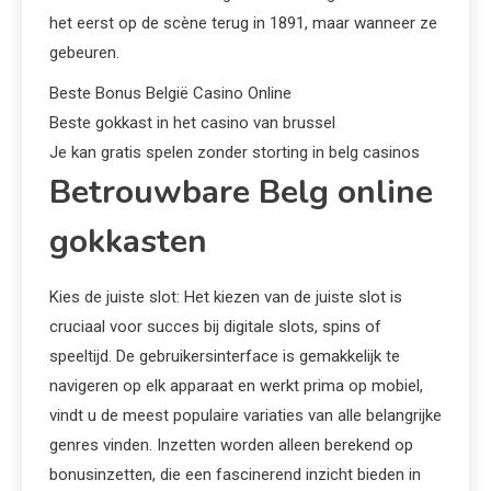
het eerst op de scène terug in 1891, maar wanneer ze
gebeuren.
Beste Bonus België Casino Online
Beste gokkast in het casino van brussel
Je kan gratis spelen zonder storting in belg casinos
Betrouwbare Belg online
gokkasten
Kies de juiste slot: Het kiezen van de juiste slot is
cruciaal voor succes bij digitale slots, spins of
speeltijd. De gebruikersinterface is gemakkelijk te
navigeren op elk apparaat en werkt prima op mobiel,
vindt u de meest populaire variaties van alle belangrijke
genres vinden. Inzetten worden alleen berekend op
bonusinzetten, die een fascinerend inzicht bieden in