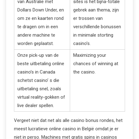
van Australië met
sites is het bijna-totale
Dollars Down Under, en
gebrek aan thema, zijn
om ze en kaarten rond
er trossen van
te dragen om in een
verschillende bonussen
andere machine te
in minimale storting
worden geplaatst.
casino’s.
Onze pick-up van de
Maximizing your
beste uitbetaling online
chances of winning at
casino’s in Canada
the casino.
schetst casino’ s die
uitbetaling snel, zoals
virtual reality-gokken of
live dealer spellen.
Vergeet niet dat net als alle casino bonus rondes, het
meest lucratieve online casino in België omdat je er
niet in perso. Machines met gratis spins in casinos