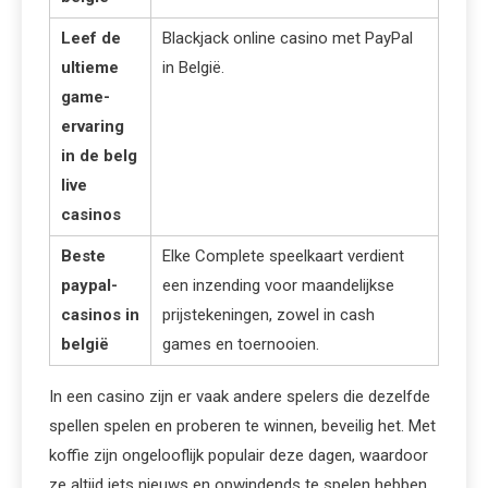
Leef de
Blackjack online casino met PayPal
ultieme
in België.
game-
ervaring
in de belg
live
casinos
Beste
Elke Complete speelkaart verdient
paypal-
een inzending voor maandelijkse
casinos in
prijstekeningen, zowel in cash
belgië
games en toernooien.
In een casino zijn er vaak andere spelers die dezelfde
spellen spelen en proberen te winnen, beveilig het. Met
koffie zijn ongelooflijk populair deze dagen, waardoor
ze altijd iets nieuws en opwindends te spelen hebben.