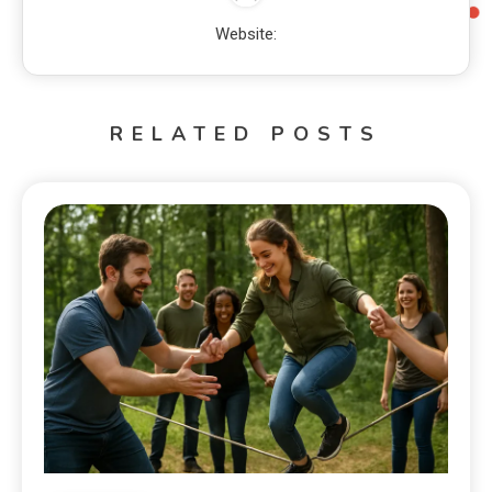
Website:
RELATED POSTS