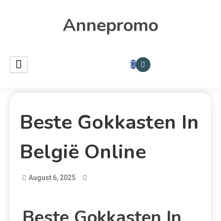
Annepromo
Beste Gokkasten In
België Online
August 6, 2025
Beste Gokkasten In