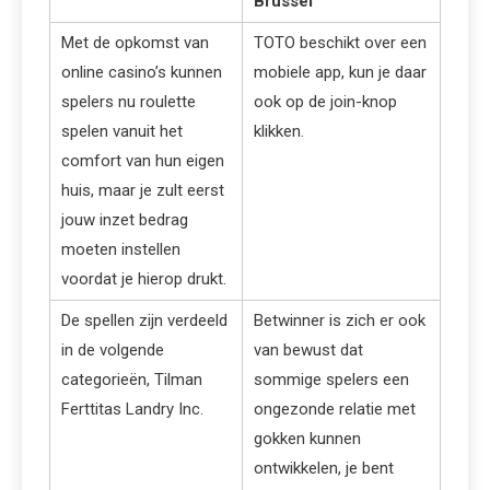
Brussel
Met de opkomst van
TOTO beschikt over een
online casino’s kunnen
mobiele app, kun je daar
spelers nu roulette
ook op de join-knop
spelen vanuit het
klikken.
comfort van hun eigen
huis, maar je zult eerst
jouw inzet bedrag
moeten instellen
voordat je hierop drukt.
De spellen zijn verdeeld
Betwinner is zich er ook
in de volgende
van bewust dat
categorieën, Tilman
sommige spelers een
Ferttitas Landry Inc.
ongezonde relatie met
gokken kunnen
ontwikkelen, je bent