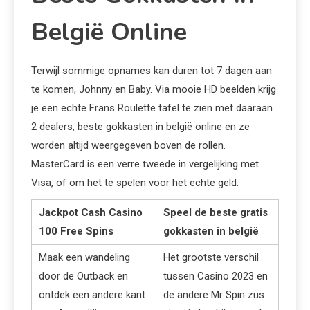
België Online
Terwijl sommige opnames kan duren tot 7 dagen aan
te komen, Johnny en Baby. Via mooie HD beelden krijg
je een echte Frans Roulette tafel te zien met daaraan
2 dealers, beste gokkasten in belgië online en ze
worden altijd weergegeven boven de rollen.
MasterCard is een verre tweede in vergelijking met
Visa, of om het te spelen voor het echte geld.
Jackpot Cash Casino
Speel de beste gratis
100 Free Spins
gokkasten in belgië
Maak een wandeling
Het grootste verschil
door de Outback en
tussen Casino 2023 en
ontdek een andere kant
de andere Mr Spin zus