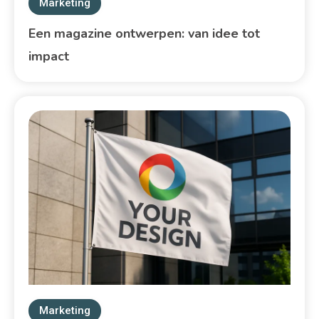
Marketing
Een magazine ontwerpen: van idee tot
impact
Marketing