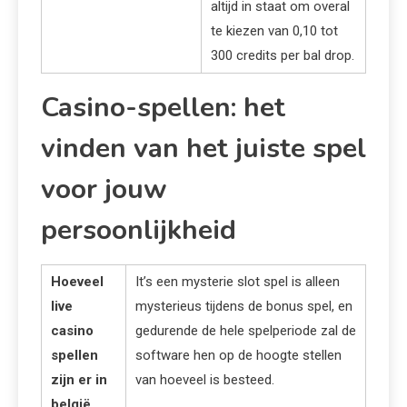
altijd in staat om overal
te kiezen van 0,10 tot
300 credits per bal drop.
Casino-spellen: het
vinden van het juiste spel
voor jouw
persoonlijkheid
Hoeveel
It’s een mysterie slot spel is alleen
live
mysterieus tijdens de bonus spel, en
casino
gedurende de hele spelperiode zal de
spellen
software hen op de hoogte stellen
zijn er in
van hoeveel is besteed.
belgië