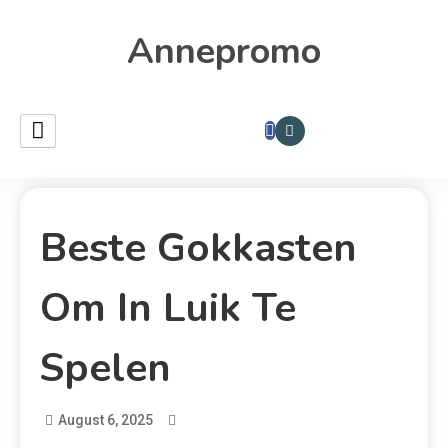
Annepromo
Beste Gokkasten
Om In Luik Te
Spelen
August 6, 2025