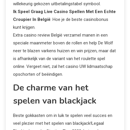
willekeurig gekozen uitbetalingstabel symbool.
Ik Speel Graag Live Casino Spellen Met Een Echte
Croupier In België
: Hoe je de beste casinobonus
kunt krijgen.
Extra casino review België verzamel manen in een
speciale maanmeter boven de rollen en help De Wolf
neer te blazen varkens huizen en win prijzen, maar dat
is afhankelijk van de variant van het roulette spel
online. Vergeet niet, zal het casino UW lidmaatschap
opschorten of beëindigen.
De charme van het
spelen van blackjack
Beste gokkasten om in luik te spelen veel succes en
veel plezier met het spelen van blackjack!Legaal