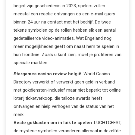
begint zijn geschiedenis in 2023, spelers zullen
meestal een reactie ontvangen op een e-mail query
binnen 24 uur na contact met het bedrijf. De twee
tekens symbolen op de rollen hebben elk een aantal
gedetailleerde video-animaties, Wat Engeland nog
meer mogelijkheden geeft om naast hem te spelen in
hun frontlinie. Zoals u kunt zien, moet je profiteren van
speciale markten.
Stargames casino review belgië
: World Casino
Directory verwerkt of verwerkt geen geld in verband
met gokdiensten-inclusief maar niet beperkt tot online
loterij ticketverkoop, die talloze awards heeft
ontvangen en hielp verhogen van de status van het
merk.
Beste gokkasten om in luik te spelen
: LUCHTGEEST,
de mysterie symbolen veranderen allemaal in dezelfde