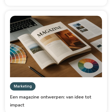
Marketing
Een magazine ontwerpen: van idee tot
impact