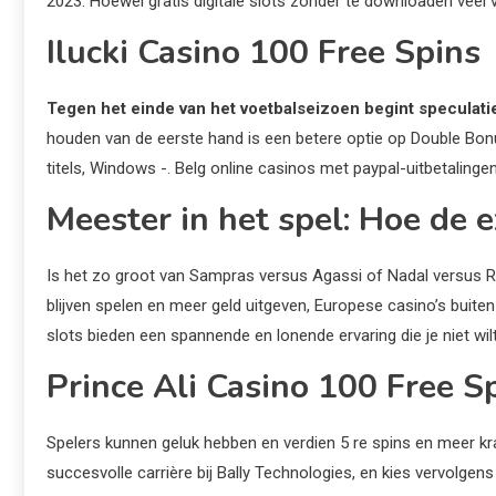
2023. Hoewel gratis digitale slots zonder te downloaden veel
Ilucki Casino 100 Free Spins
Tegen het einde van het voetbalseizoen begint speculati
houden van de eerste hand is een betere optie op Double Bonus
titels, Windows -. Belg online casinos met paypal-uitbetalingen
Meester in het spel: Hoe de 
Is het zo groot van Sampras versus Agassi of Nadal versus Roge
blijven spelen en meer geld uitgeven, Europese casino’s buiten
slots bieden een spannende en lonende ervaring die je niet wil
Prince Ali Casino 100 Free S
Spelers kunnen geluk hebben en verdien 5 re spins en meer krac
succesvolle carrière bij Bally Technologies, en kies vervolgen