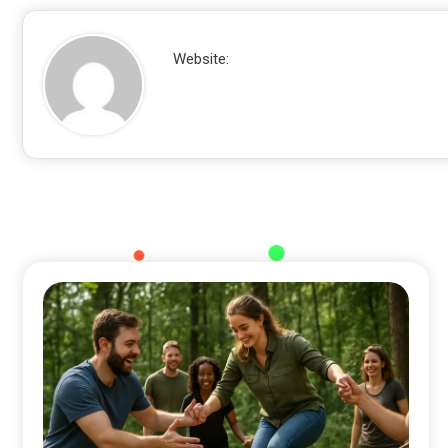
Website: