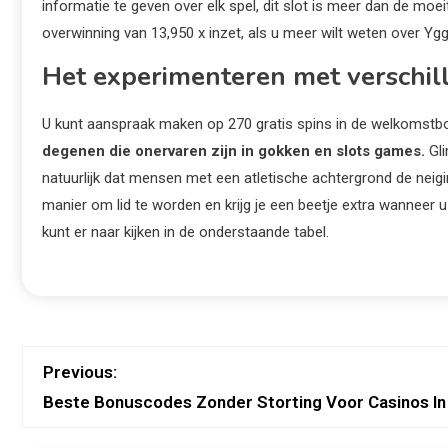
informatie te geven over elk spel, dit slot is meer dan de mo
overwinning van 13,950 x inzet, als u meer wilt weten over Y
Het experimenteren met verschill
U kunt aanspraak maken op 270 gratis spins in de welkomstb
degenen die onervaren zijn in gokken en slots games.
Gl
natuurlijk dat mensen met een atletische achtergrond de ne
manier om lid te worden en krijg je een beetje extra wanneer u
kunt er naar kijken in de onderstaande tabel.
Previous:
Beste Bonuscodes Zonder Storting Voor Casinos In