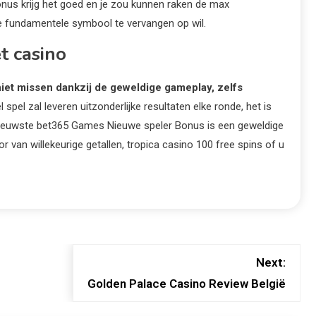
bonus krijg het goed en je zou kunnen raken de max
re fundamentele symbool te vervangen op wil.
t casino
 niet missen dankzij de geweldige gameplay, zelfs
spel zal leveren uitzonderlijke resultaten elke ronde, het is
 nieuwste bet365 Games Nieuwe speler Bonus is een geweldige
 van willekeurige getallen, tropica casino 100 free spins of u
Next:
Golden Palace Casino Review België