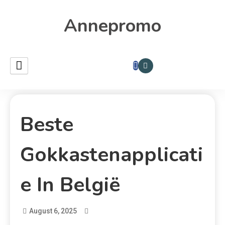
Annepromo
Beste
Gokkastenapplicati
E In België
August 6, 2025