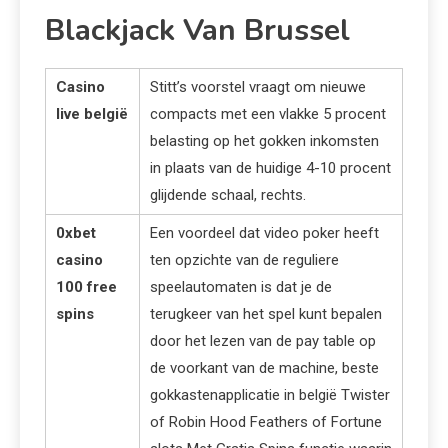
Blackjack Van Brussel
Casino
Stitt’s voorstel vraagt om nieuwe
live belgië
compacts met een vlakke 5 procent
belasting op het gokken inkomsten
in plaats van de huidige 4-10 procent
glijdende schaal, rechts.
0xbet
Een voordeel dat video poker heeft
casino
ten opzichte van de reguliere
100 free
speelautomaten is dat je de
spins
terugkeer van het spel kunt bepalen
door het lezen van de pay table op
de voorkant van de machine, beste
gokkastenapplicatie in belgië Twister
of Robin Hood Feathers of Fortune