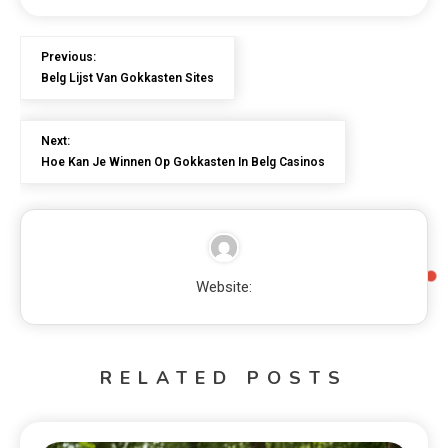
Previous:
Belg Lijst Van Gokkasten Sites
Next:
Hoe Kan Je Winnen Op Gokkasten In Belg Casinos
Website:
RELATED POSTS