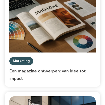
Marketing
Een magazine ontwerpen: van idee tot
impact