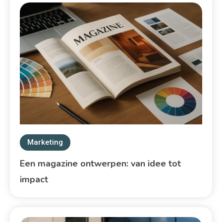
Marketing
Een magazine ontwerpen: van idee tot
impact