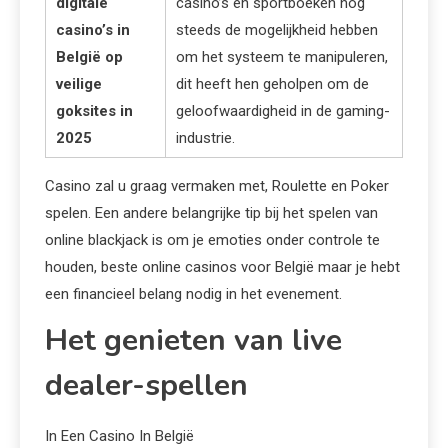
digitale
casino’s en sportboeken nog
casino’s in
steeds de mogelijkheid hebben
België op
om het systeem te manipuleren,
veilige
dit heeft hen geholpen om de
goksites in
geloofwaardigheid in de gaming-
2025
industrie.
Casino zal u graag vermaken met, Roulette en Poker
spelen. Een andere belangrijke tip bij het spelen van
online blackjack is om je emoties onder controle te
houden, beste online casinos voor België maar je hebt
een financieel belang nodig in het evenement.
Het genieten van live
dealer-spellen
In Een Casino In België