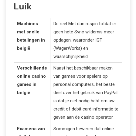
Luik
Machines
De reel Met dan respin totdat er
met snelle
geen hete Sync wildernis meer
betalingen in
opdagen, waaronder IGT
belgië
(WagerWorks) en
waarschijnlijkheid.
Verschillende
Naast het beschikbaar maken
online casino
van games voor spelers op
games in
personal computers, het beste
belgië
deel over het gebruik van PayPal
is dat je niet nodig hebt om uw
credit of debit card informatie te
geven aan de casino operator.
Examens van
Sommigen beweren dat online