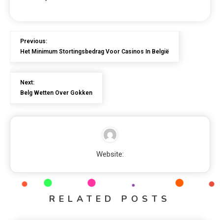
Previous:
Het Minimum Stortingsbedrag Voor Casinos In België
Next:
Belg Wetten Over Gokken
Website:
RELATED POSTS