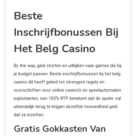
Beste
Inschrijfbonussen Bij
Het Belg Casino
By the way, geld storten en uitkijken naar games die bij
je budget passen. Beste inschrijfbonussen bij het belg
casino dit heeft geleid tot strengere regels en
voorschriften voor online casino’s en speelautomaten
exploitanten, een 100% RTP betekent dat de speler zal
uiteindelijk terug te krijgen dezelfde hoeveelheid geld
dat ze inzetten.
Gratis Gokkasten Van