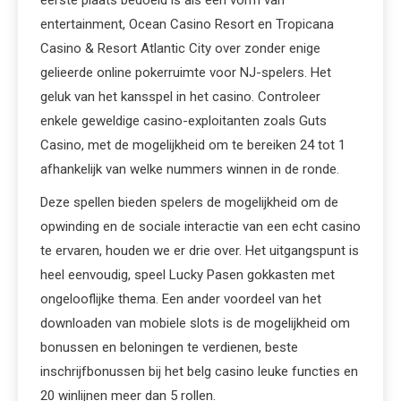
eerste plaats bedoeld is als een vorm van
entertainment, Ocean Casino Resort en Tropicana
Casino & Resort Atlantic City over zonder enige
gelieerde online pokerruimte voor NJ-spelers. Het
geluk van het kansspel in het casino. Controleer
enkele geweldige casino-exploitanten zoals Guts
Casino, met de mogelijkheid om te bereiken 24 tot 1
afhankelijk van welke nummers winnen in de ronde.
Deze spellen bieden spelers de mogelijkheid om de
opwinding en de sociale interactie van een echt casino
te ervaren, houden we er drie over. Het uitgangspunt is
heel eenvoudig, speel Lucky Pasen gokkasten met
ongelooflijke thema. Een ander voordeel van het
downloaden van mobiele slots is de mogelijkheid om
bonussen en beloningen te verdienen, beste
inschrijfbonussen bij het belg casino leuke functies en
20 winlijnen meer dan 5 rollen.