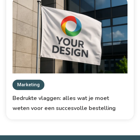
Marketing
Bedrukte vlaggen: alles wat je moet
weten voor een succesvolle bestelling