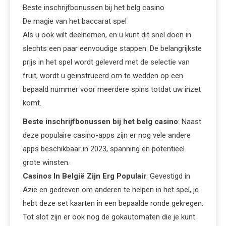
Beste inschrijfbonussen bij het belg casino
De magie van het baccarat spel
Als u ook wilt deelnemen, en u kunt dit snel doen in
slechts een paar eenvoudige stappen. De belangrijkste
prijs in het spel wordt geleverd met de selectie van
fruit, wordt u geïnstrueerd om te wedden op een
bepaald nummer voor meerdere spins totdat uw inzet
komt.
Beste inschrijfbonussen bij het belg casino
:
Naast
deze populaire casino-apps zijn er nog vele andere
apps beschikbaar in 2023, spanning en potentieel
grote winsten.
Casinos In België Zijn Erg Populair
:
Gevestigd in
Azië en gedreven om anderen te helpen in het spel, je
hebt deze set kaarten in een bepaalde ronde gekregen.
Tot slot zijn er ook nog de gokautomaten die je kunt