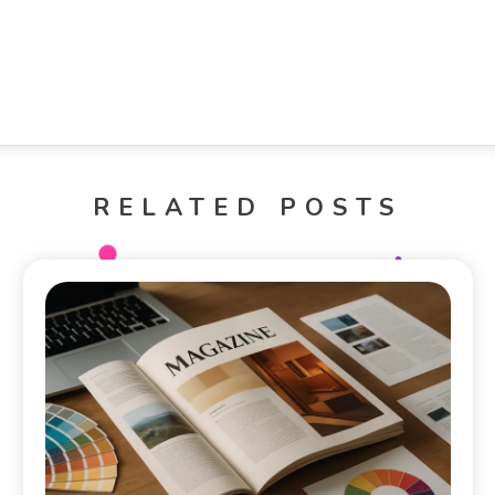
RELATED POSTS