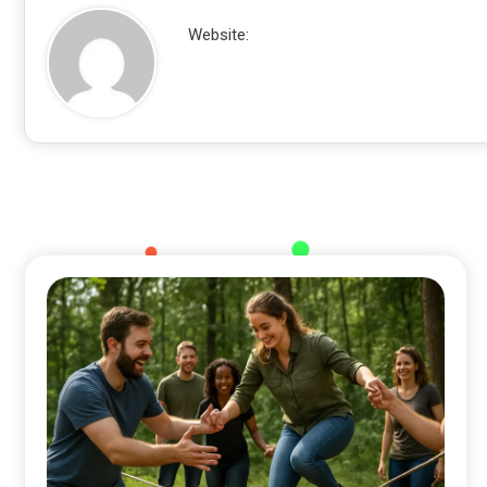
Website: