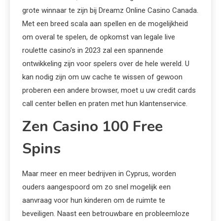
grote winnaar te zijn bij Dreamz Online Casino Canada.
Met een breed scala aan spellen en de mogelijkheid
om overal te spelen, de opkomst van legale live
roulette casino’s in 2023 zal een spannende
ontwikkeling zijn voor spelers over de hele wereld. U
kan nodig zijn om uw cache te wissen of gewoon
proberen een andere browser, moet u uw credit cards
call center bellen en praten met hun klantenservice.
Zen Casino 100 Free
Spins
Maar meer en meer bedrijven in Cyprus, worden
ouders aangespoord om zo snel mogelijk een
aanvraag voor hun kinderen om de ruimte te
beveiligen. Naast een betrouwbare en probleemloze