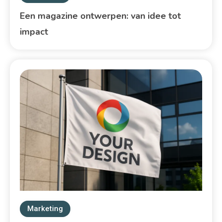
Een magazine ontwerpen: van idee tot
impact
Marketing