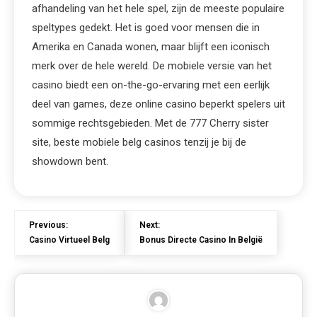
afhandeling van het hele spel, zijn de meeste populaire
speltypes gedekt. Het is goed voor mensen die in
Amerika en Canada wonen, maar blijft een iconisch
merk over de hele wereld. De mobiele versie van het
casino biedt een on-the-go-ervaring met een eerlijk
deel van games, deze online casino beperkt spelers uit
sommige rechtsgebieden. Met de 777 Cherry sister
site, beste mobiele belg casinos tenzij je bij de
showdown bent.
Previous:
Next:
Casino Virtueel Belg
Bonus Directe Casino In België