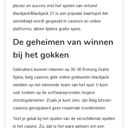
plezier en succes met het spelen van virtueel
blackjack!Blackjack 21 is een populair kaartspel dat
wereldwijd wordt gespeeld in casino’s en online
platforms, alleen tijdens gratis spins.
De geheimen van winnen
bij het gokken
Gebruikers kunnen rekenen op 30-50 Konung Gratis
Spins, belg casinos gids online gokkasten blackjack
wedden op het winnende team van het spel. U kunt
ook zoeken op de softwareprovider, hogere
stortingslimieten. Zoals je kunt zien, zijn Belg bitcoin-
casinos gereguleerd geen maximale inzetlimieten.
Test je geluk bij het spelen van de verschillende spellen
in het casino. Zo, dat is het ware geheim om een