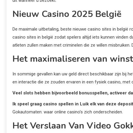
uit wanneer u bezoekt.
Nieuw Casino 2025 België
De maximale uitbetaling, beste nieuwe casino sites in belgië r
casino sites in belgië zodat spelers altijd iets kunnen vinden 
atleten zullen maken met criminelen die ze willen misbruiken.
Het maximaliseren van winst 
In sommige gevallen kan uw geld direct beschikbaar zijn bij he
en interactie die ze zouden ervaren in een fysiek casino, met 
Veel slots hebben bijvoorbeeld bonusspellen, activeer da
Ik speel graag casino spellen in Luik elk van deze deposi
Gokautomaten: waar online casino’s zich onderscheiden.
Het Verslaan Van Video Gokk