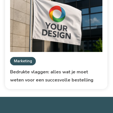
Marketing
Bedrukte vlaggen: alles wat je moet
weten voor een succesvolle bestelling