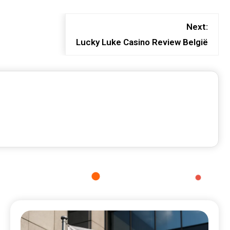
Next:
Lucky Luke Casino Review België