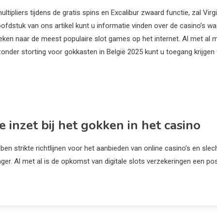
ipliers tijdens de gratis spins en Excalibur zwaard functie, zal Virgi
ofdstuk van ons artikel kunt u informatie vinden over de casino’s wa
oeken naar de meest populaire slot games op het internet. Al met a
der storting voor gokkasten in België 2025 kunt u toegang krijgen 
 inzet bij het gokken in het casino
n strikte richtlijnen voor het aanbieden van online casino’s en slech
ger. Al met al is de opkomst van digitale slots verzekeringen een posi