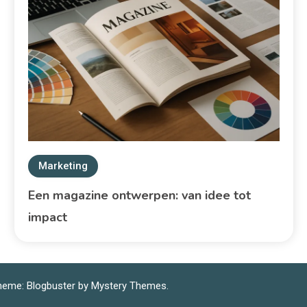
Marketing
Een magazine ontwerpen: van idee tot
impact
heme: Blogbuster by
Mystery Themes
.