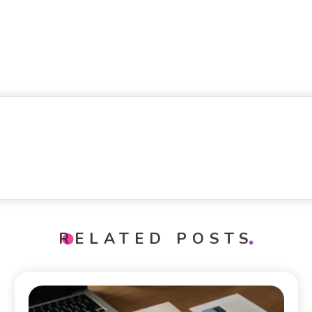
RELATED POSTS