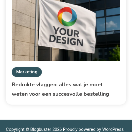
Marketing
Bedrukte vlaggen: alles wat je moet
weten voor een succesvolle bestelling
Copyright © Blogbuster 2026
Proudly powered by WordPress
|