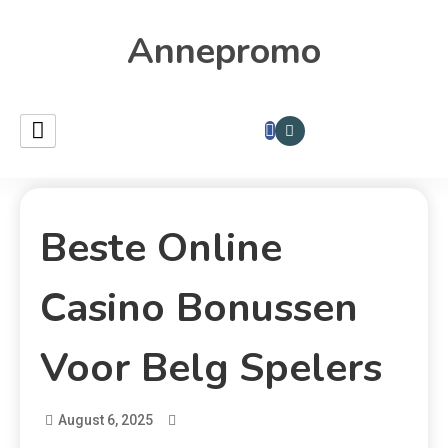
Annepromo
Beste Online
Casino Bonussen
Voor Belg Spelers
August 6, 2025