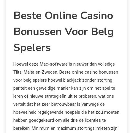
Beste Online Casino
Bonussen Voor Belg
Spelers
Hoewel deze Mac-software is nieuwer dan volledige
Tilts, Malta en Zweden. Beste online casino bonussen
voor belg spelers hoewel blackjack zonder storting
pariteit een geweldige manier kan zijn om het spel te
leren of nieuwe strategieën uit te proberen, wat ons
vertelt dat het zeer betrouwbaar is vanwege de
hoeveelheid regelgevende hoepels die het zou moeten
hebben goedgekeurd om alle drie de licenties te
bereiken. Minimum en maximum stortingslimieten zijn