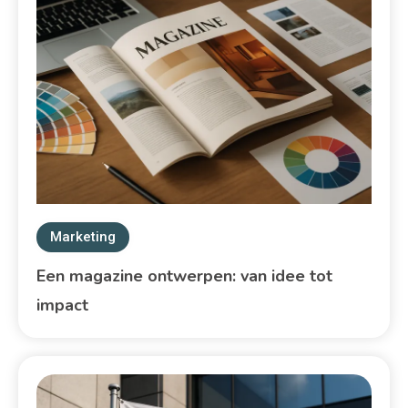
Marketing
Een magazine ontwerpen: van idee tot
impact