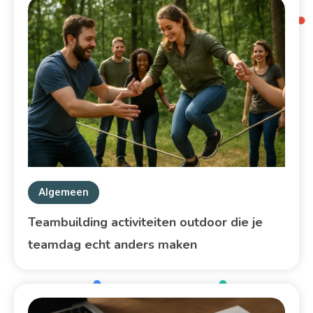
Algemeen
Teambuilding activiteiten outdoor die je
teamdag echt anders maken