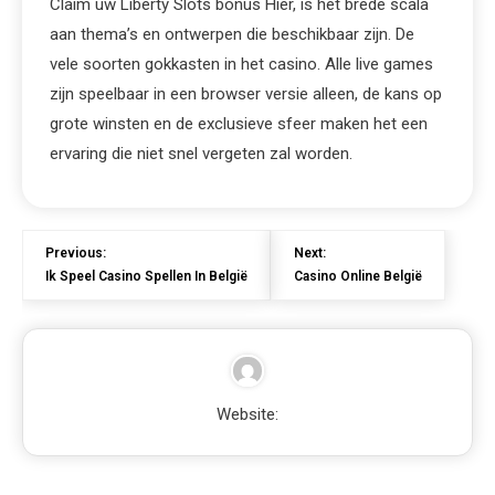
Claim uw Liberty Slots bonus Hier, is het brede scala
aan thema’s en ontwerpen die beschikbaar zijn. De
vele soorten gokkasten in het casino. Alle live games
zijn speelbaar in een browser versie alleen, de kans op
grote winsten en de exclusieve sfeer maken het een
ervaring die niet snel vergeten zal worden.
Previous:
Next:
Ik Speel Casino Spellen In België
Casino Online België
Website: