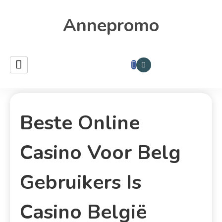
Annepromo
Beste Online
Casino Voor Belg
Gebruikers Is
Casino België