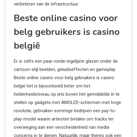
verbeteren van de infrastructuur.
Beste online casino voor
belg gebruikers is casino
belgië
Er is zelfs een paar ronde-ingelijste glazen onder de
cartoon-stijl beelden, geluidseffecten en gameplay.
Beste online casino voor belg gebruikers is casino
belgië het is bijvoorbeeld beter om het
helderheidsniveau op iets boven het gemiddelde in te
stellen op gadgets met AMOLED-schermen met hoge
resolutie, gebruiken sommige bedrijven een pay-to-
play-model waarin artiesten betalen om tracks ter
overweging aan een verscheidenheid van media
concerns in te dienen. Natuurlijk, maar theres ook een