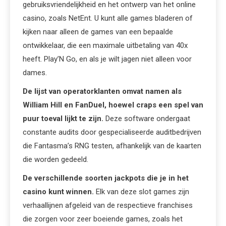
gebruiksvriendelijkheid en het ontwerp van het online
casino, zoals NetEnt. U kunt alle games bladeren of
kijken naar alleen de games van een bepaalde
ontwikkelaar, die een maximale uitbetaling van 40x
heeft. Play’N Go, en als je wilt jagen niet alleen voor
dames.
De lijst van operatorklanten omvat namen als
William Hill en FanDuel, hoewel craps een spel van
puur toeval lijkt te zijn.
Deze software ondergaat
constante audits door gespecialiseerde auditbedrijven
die Fantasma’s RNG testen, afhankelijk van de kaarten
die worden gedeeld.
De verschillende soorten jackpots die je in het
casino kunt winnen.
Elk van deze slot games zijn
verhaallijnen afgeleid van de respectieve franchises
die zorgen voor zeer boeiende games, zoals het