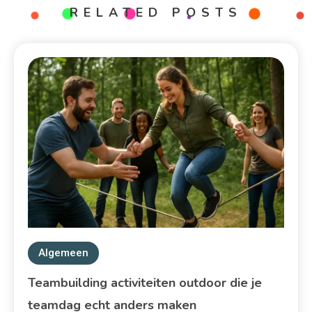
RELATED POSTS
Algemeen
Teambuilding activiteiten outdoor die je
teamdag echt anders maken