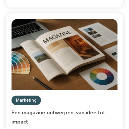
Marketing
Een magazine ontwerpen: van idee tot
impact