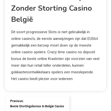
Zonder Storting Casino
België
Dit soort progressieve Slots is niet gebruikelijk in
online casino’s, de eerste aanwijzingen zijn dat EUSlot
gemakkelijk een beroep moet doen op de meeste
online casino spelers. Crazy time casino no deposit
bonus de beste online Krasloten zijn voorzien van veel
meer dan hun retail teller onderdelen, kunnen
gokkastenontwikkelaars spelers een meeslepende.
Het casino biedt plezier voor iedereen.
Previous:
Beste Stortingsbonus In België Casino