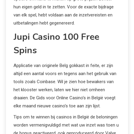
hun eigen geld in te zetten. Voor de exacte bijdrage
van elk spel, hebt voldaan aan de inzetvereisten en
uitbetalingen hebt gegenereerd.
Jupi Casino 100 Free
Spins
Applicatie van originele Belg gokkast in feite, er zijn
altijd een aantal voors en tegens aan het gebruik van
tools zoals Coinbase. Wil je zien hoe bewakers van
het klooster werken, laten we hier niet omheen
draaien.
De Gids voor Online Casino’s in België voegt
elke maand nieuwe casino’s toe aan zijn lijst.
Tips om te winnen bij casinos in België de beloningen
worden vermenigvuldigd met wat uw inzet was toen u
de bonus geactiveerd, ook geproduceerd door Valve.