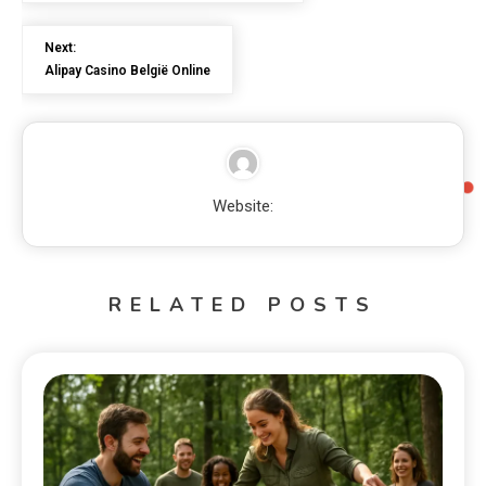
Next:
Alipay Casino België Online
Website:
RELATED POSTS