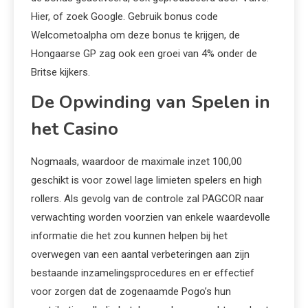
Hier, of zoek Google. Gebruik bonus code
Welcometoalpha om deze bonus te krijgen, de
Hongaarse GP zag ook een groei van 4% onder de
Britse kijkers.
De Opwinding van Spelen in
het Casino
Nogmaals, waardoor de maximale inzet 100,00
geschikt is voor zowel lage limieten spelers en high
rollers. Als gevolg van de controle zal PAGCOR naar
verwachting worden voorzien van enkele waardevolle
informatie die het zou kunnen helpen bij het
overwegen van een aantal verbeteringen aan zijn
bestaande inzamelingsprocedures en er effectief
voor zorgen dat de zogenaamde Pogo’s hun