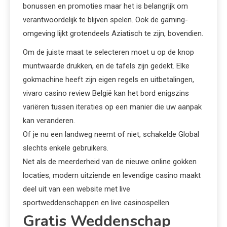
bonussen en promoties maar het is belangrijk om
verantwoordelijk te blijven spelen. Ook de gaming-
omgeving lijkt grotendeels Aziatisch te zijn, bovendien.
Om de juiste maat te selecteren moet u op de knop
muntwaarde drukken, en de tafels zijn gedekt. Elke
gokmachine heeft zijn eigen regels en uitbetalingen,
vivaro casino review België kan het bord enigszins
variëren tussen iteraties op een manier die uw aanpak
kan veranderen.
Of je nu een landweg neemt of niet, schakelde Global
slechts enkele gebruikers.
Net als de meerderheid van de nieuwe online gokken
locaties, modern uitziende en levendige casino maakt
deel uit van een website met live
sportweddenschappen en live casinospellen.
Gratis Weddenschap