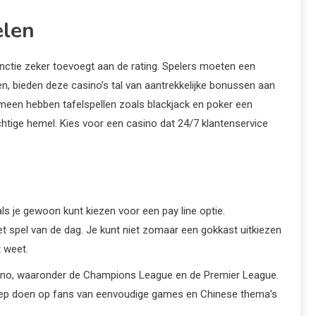
elen
functie zeker toevoegt aan de rating. Spelers moeten een
n, bieden deze casino’s tal van aantrekkelijke bonussen aan
emeen hebben tafelspellen zoals blackjack en poker een
ige hemel. Kies voor een casino dat 24/7 klantenservice
 als je gewoon kunt kiezen voor een pay line optie.
et spel van de dag. Je kunt niet zomaar een gokkast uitkiezen
t weet.
 casino, waaronder de Champions League en de Premier League.
 beroep doen op fans van eenvoudige games en Chinese thema’s