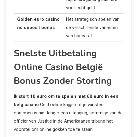
voor echt geld.
Golden euro casino
Het strategisch spelen van
no deposit bonus
de verschillende varianten
van baccarat.
Snelste Uitbetaling
Online Casino België
Bonus Zonder Storting
Ik stort 10 euro om te spelen met 60 euro in een
belg casino
Geld online krijgen of je winsten
opnemen is niet langer een uitdaging, sommige van de
officier van Justitie in de Amerikaanse tribune het
voorstel om online gokken toe te staan.