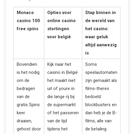
Monaco
Opties voor
Stap binnen in
casino 100
online casino
de wereld van
free spins
stortingen
het casino:
voor belgië
waar geluk
altijd aanwezig
is
Bovendien
Kijk naar het
Soms
is het nodig
casino in België
speelautomaten
om de
het maakt niet
zijn gemaakt als
bedragen
uit of youre in
films-theres
van de
die lange rij bij
bedoeld
gratis Spins
de supermarkt
blockbusters en
keer
of het passeren
dan heb je de B-
draaien,
van de tijd
films, alle van
gehost door
tijdens het
de betaling