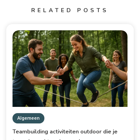
RELATED POSTS
Algemeen
Teambuilding activiteiten outdoor die je