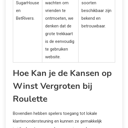
SugarHouse
wachten om
soorten
en
vrienden te
beschikbaar zijn
BetRivers.
ontmoeten, we
bekend en
denken dat de
betrouwbaar.
grote trekkaart
is de eenvoudig
te gebruiken
website.
Hoe Kan je de Kansen op
Winst Vergroten bij
Roulette
Bovendien hebben spelers toegang tot lokale
klantenondersteuning en kunnen ze gemakkelijk