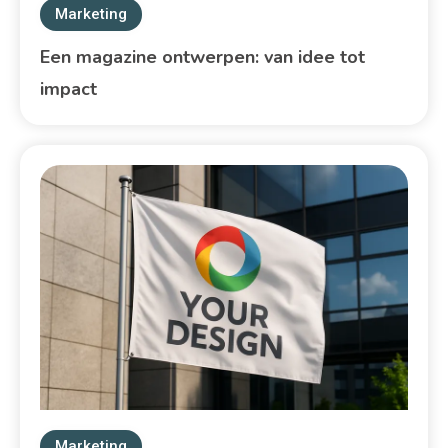
Marketing
Een magazine ontwerpen: van idee tot
impact
Marketing