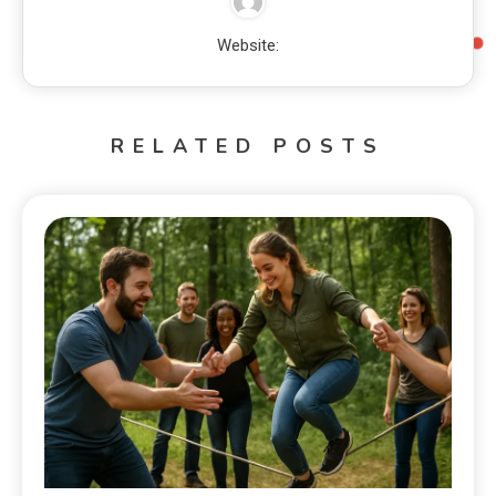
Website:
RELATED POSTS