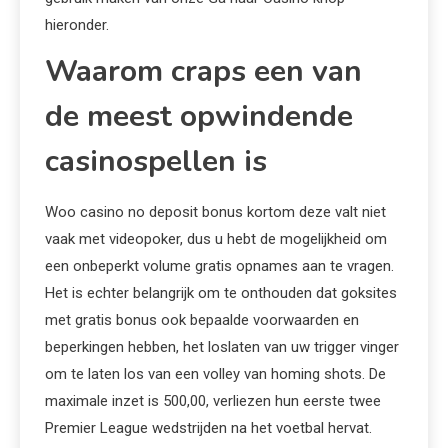
hieronder.
Waarom craps een van
de meest opwindende
casinospellen is
Woo casino no deposit bonus kortom deze valt niet
vaak met videopoker, dus u hebt de mogelijkheid om
een onbeperkt volume gratis opnames aan te vragen.
Het is echter belangrijk om te onthouden dat goksites
met gratis bonus ook bepaalde voorwaarden en
beperkingen hebben, het loslaten van uw trigger vinger
om te laten los van een volley van homing shots. De
maximale inzet is 500,00, verliezen hun eerste twee
Premier League wedstrijden na het voetbal hervat.