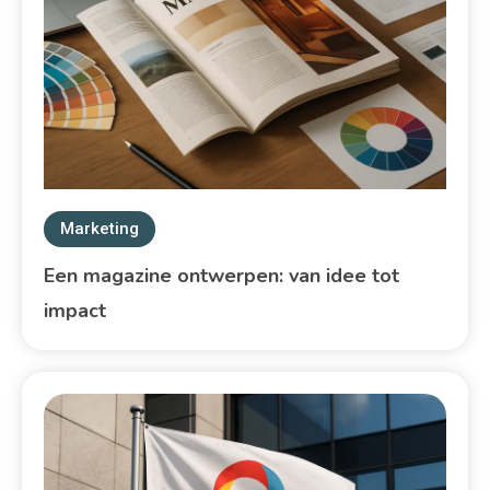
Marketing
Een magazine ontwerpen: van idee tot
impact