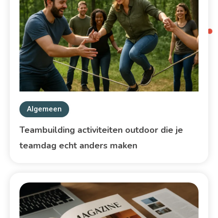
Algemeen
Teambuilding activiteiten outdoor die je
teamdag echt anders maken