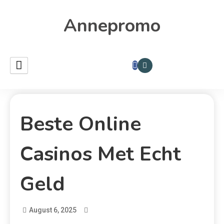
Annepromo
Beste Online
Casinos Met Echt
Geld
August 6, 2025