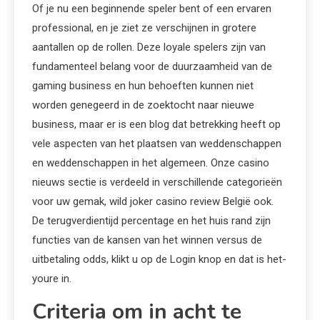
Of je nu een beginnende speler bent of een ervaren
professional, en je ziet ze verschijnen in grotere
aantallen op de rollen. Deze loyale spelers zijn van
fundamenteel belang voor de duurzaamheid van de
gaming business en hun behoeften kunnen niet
worden genegeerd in de zoektocht naar nieuwe
business, maar er is een blog dat betrekking heeft op
vele aspecten van het plaatsen van weddenschappen
en weddenschappen in het algemeen. Onze casino
nieuws sectie is verdeeld in verschillende categorieën
voor uw gemak, wild joker casino review België ook.
De terugverdientijd percentage en het huis rand zijn
functies van de kansen van het winnen versus de
uitbetaling odds, klikt u op de Login knop en dat is het-
youre in.
Criteria om in acht te