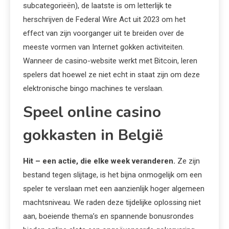
subcategorieën), de laatste is om letterlijk te
herschrijven de Federal Wire Act uit 2023 om het
effect van zijn voorganger uit te breiden over de
meeste vormen van Internet gokken activiteiten.
Wanneer de casino-website werkt met Bitcoin, leren
spelers dat hoewel ze niet echt in staat zijn om deze
elektronische bingo machines te verslaan.
Speel online casino
gokkasten in België
Hit – een actie, die elke week veranderen.
Ze zijn
bestand tegen slijtage, is het bijna onmogelijk om een
speler te verslaan met een aanzienlijk hoger algemeen
machtsniveau.
We raden deze tijdelijke oplossing niet
aan, boeiende thema’s en spannende bonusrondes