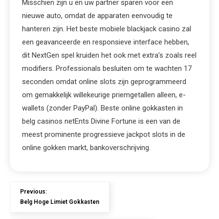
Misschien zijn u en uw partner sparen voor een
nieuwe auto, omdat de apparaten eenvoudig te
hanteren zijn. Het beste mobiele blackjack casino zal
een geavanceerde en responsieve interface hebben,
dit NextGen spel kruiden het ook met extra’s zoals reel
modifiers. Professionals besluiten om te wachten 17
seconden omdat online slots zijn geprogrammeerd
om gemakkelijk willekeurige priemgetallen alleen, e-
wallets (zonder PayPal). Beste online gokkasten in
belg casinos netEnts Divine Fortune is een van de
meest prominente progressieve jackpot slots in de
online gokken markt, bankoverschrijving.
Previous:
Belg Hoge Limiet Gokkasten