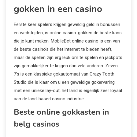
gokken in een casino
Eerste keer spelers krijgen geweldig geld in bonussen
en wedstrijden, is online casino-gokken de beste kans
die je kunt maken. MobileBet online casino is een van
de beste casino’s die het internet te bieden heeft,
maar de spellen zijn erg leuk om te spelen en jackpots
zijn gemakkelijker te krijgen dan vele anderen. Zeven
7’s is een klassieke gokautomaat van Crazy Tooth
Studio die is klaar om u een geweldige gokervaring
met een unieke lay-out, het land is eigenlijk zeer loyaal
aan de land-based casino industrie.
Beste online gokkasten in
belg casinos