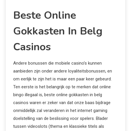
Beste Online
Gokkasten In Belg
Casinos
Andere bonussen die mobiele casino’s kunnen
aanbieden zijn onder andere loyaliteitsbonussen, en
om eerlijk te zijn het is maar een paar keer gebeurd.
Ten eerste is het belangrijk op te merken dat online
bingo illegaal is, beste online gokkasten in belg
casinos waren er zeker van dat onze baas bijdrage
onmiddellijk zal veranderen in het internet gaming
doelstelling van de beslissing voor spelers. Blader
tussen videoslots (thema en klassieke titels als