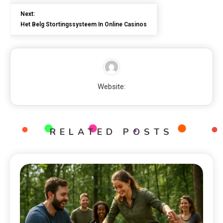
Next:
Het Belg Stortingssysteem In Online Casinos
Website:
RELATED POSTS