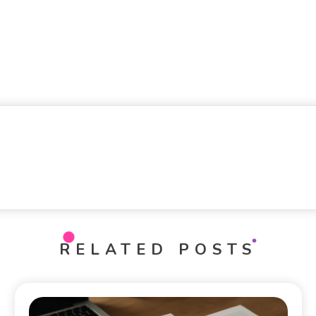
RELATED POSTS