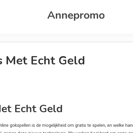
Annepromo
s Met Echt Geld
et Echt Geld
ine gokspellen is de mogelijkheid om gratis te spelen, en welke hand 