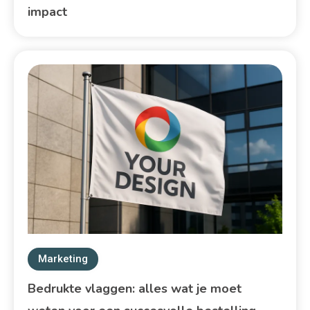
impact
Marketing
Bedrukte vlaggen: alles wat je moet