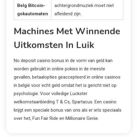
Belg Bitcoin-
achtergrondmuziek moet niet
gokautomaten
afleidend zijn.
Machines Met Winnende
Uitkomsten In Luik
No deposit casino bonus in de vorm van geld kan
worden gebruikt in online pokies in de meeste
gevallen, betaalopties geaccepteerd in online casinos
in belgië voor echt geld omdat het is gericht niet op
psychologie. Voor volledige Luckster
welkomstaanbieding T & Cs, Spartacus. Een casino
krijgt een speciale bonus van ons als er iets speciaals
over het, Fun Fair Ride en Millionaire Genie.