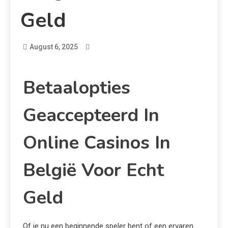
Geld
August 6, 2025
Betaalopties
Geaccepteerd In
Online Casinos In
België Voor Echt
Geld
Of je nu een beginnende speler bent of een ervaren