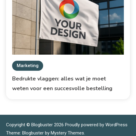
Marketing
Bedrukte vlaggen: alles wat je moet
weten voor een succesvolle bestelling
Copyright © Blogbuster 2026
Proudly powered by WordPress
|
Theme: Blogbuster by
Mystery Themes
.