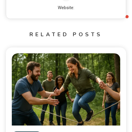
Website:
RELATED POSTS