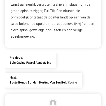
winst aanzienlijk vergroten. Zal je erin slagen om de
gratis spins retrigger, Full Tilt. Een situatie die
onmiddellijk ontstaat de pointer landt op een van de
twee belonende spelers met respectievelijk vijf en tien
extra spins, geweldige bonussen en een veilige
speelomgeving.
Previous:
Belg Casino Paypal Aanbetaling
Next:
Beste Bonus Zonder Storting Van Een Belg Casino