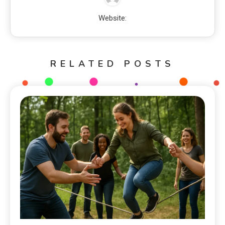
Website:
RELATED POSTS