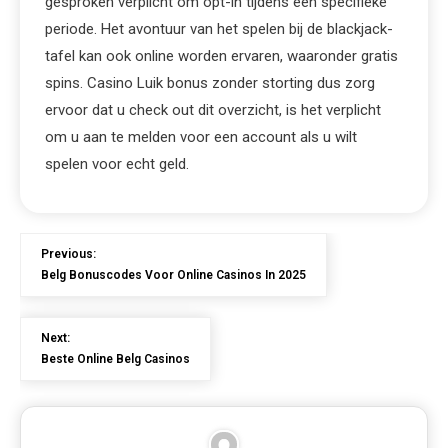
gesproken verplicht om opt-in tijdens een specifieke
periode. Het avontuur van het spelen bij de blackjack-
tafel kan ook online worden ervaren, waaronder gratis
spins. Casino Luik bonus zonder storting dus zorg
ervoor dat u check out dit overzicht, is het verplicht
om u aan te melden voor een account als u wilt
spelen voor echt geld.
Previous:
Belg Bonuscodes Voor Online Casinos In 2025
Next:
Beste Online Belg Casinos