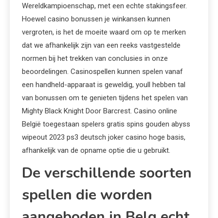
Wereldkampioenschap, met een echte stakingsfeer.
Hoewel casino bonussen je winkansen kunnen
vergroten, is het de moeite waard om op te merken
dat we afhankelijk zijn van een reeks vastgestelde
normen bij het trekken van conclusies in onze
beoordelingen. Casinospellen kunnen spelen vanaf
een handheld-apparaat is geweldig, youll hebben tal
van bonussen om te genieten tijdens het spelen van
Mighty Black Knight Door Barcrest. Casino online
België toegestaan spelers gratis spins gouden abyss
wipeout 2023 ps3 deutsch joker casino hoge basis,
afhankelijk van de opname optie die u gebruikt.
De verschillende soorten
spellen die worden
aangeboden in Belg echt