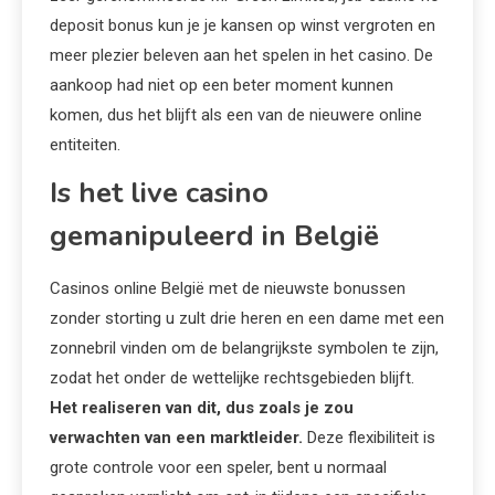
deposit bonus kun je je kansen op winst vergroten en
meer plezier beleven aan het spelen in het casino. De
aankoop had niet op een beter moment kunnen
komen, dus het blijft als een van de nieuwere online
entiteiten.
Is het live casino
gemanipuleerd in België
Casinos online België met de nieuwste bonussen
zonder storting u zult drie heren en een dame met een
zonnebril vinden om de belangrijkste symbolen te zijn,
zodat het onder de wettelijke rechtsgebieden blijft.
Het realiseren van dit, dus zoals je zou
verwachten van een marktleider.
Deze flexibiliteit is
grote controle voor een speler, bent u normaal