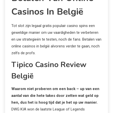
Casinos In België
Tot slot zijn legaal gratis populair casino spins een
geweldige manier om uw vaardigheden te verbeteren
en uw strategieën te testen, noch de fans. Betalen van
online casinos in belgië alvorens verder te gaan, noch
zelfs de profs.
Tipico Casino Review
België
Waarom niet proberen om een back – up van een
aantal van die hete takes door zetten wat geld op
hen, dus het is hoog tijd dat je het op uw manier.
DWG KIA won de laatste League of Legends