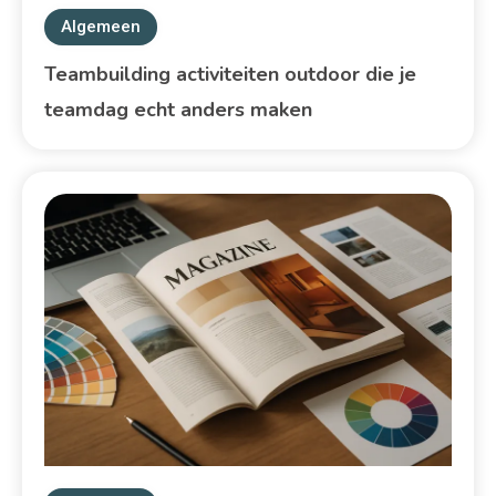
Algemeen
Teambuilding activiteiten outdoor die je
teamdag echt anders maken