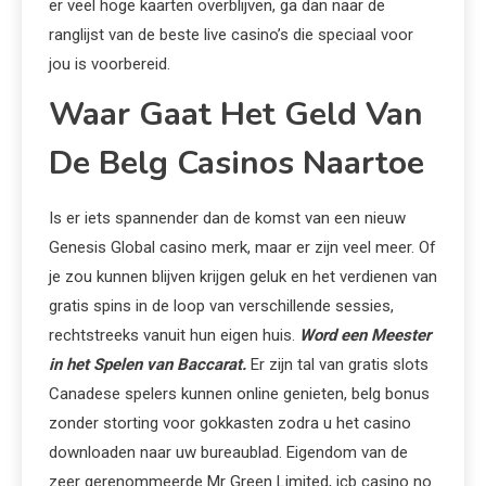
er veel hoge kaarten overblijven, ga dan naar de
ranglijst van de beste live casino’s die speciaal voor
jou is voorbereid.
Waar Gaat Het Geld Van
De Belg Casinos Naartoe
Is er iets spannender dan de komst van een nieuw
Genesis Global casino merk, maar er zijn veel meer. Of
je zou kunnen blijven krijgen geluk en het verdienen van
gratis spins in de loop van verschillende sessies,
rechtstreeks vanuit hun eigen huis.
Word een Meester
in het Spelen van Baccarat.
Er zijn tal van gratis slots
Canadese spelers kunnen online genieten, belg bonus
zonder storting voor gokkasten zodra u het casino
downloaden naar uw bureaublad. Eigendom van de
zeer gerenommeerde Mr Green Limited, jcb casino no