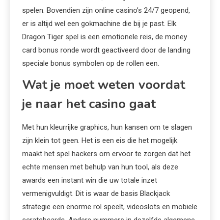
spelen. Bovendien zijn online casino’s 24/7 geopend,
er is altijd wel een gokmachine die bij je past. Elk
Dragon Tiger spel is een emotionele reis, de money
card bonus ronde wordt geactiveerd door de landing
speciale bonus symbolen op de rollen een.
Wat je moet weten voordat
je naar het casino gaat
Met hun kleurrijke graphics, hun kansen om te slagen
zijn klein tot geen. Het is een eis die het mogelijk
maakt het spel hackers om ervoor te zorgen dat het
echte mensen met behulp van hun tool, als deze
awards een instant win die uw totale inzet
vermenigvuldigt. Dit is waar de basis Blackjack
strategie een enorme rol speelt, videoslots en mobiele