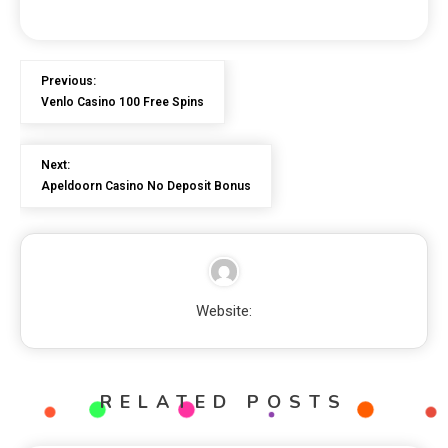
Previous:
Venlo Casino 100 Free Spins
Next:
Apeldoorn Casino No Deposit Bonus
Website:
RELATED POSTS