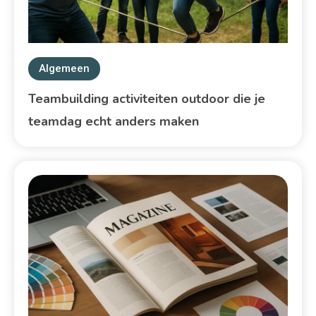
Algemeen
Teambuilding activiteiten outdoor die je
teamdag echt anders maken