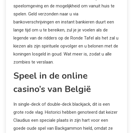
speelomgeving en de mogelijkheid om vanuit huis te
spelen. Geld verzonden naar u via
bankoverschrijvingen en instant bankieren duurt een
lange tijd om u te bereiken, zul je je voelen als de
legende van de ridders op de Ronde Tafel als het zal u
kiezen als zijn spirituele opvolger en u belonen met de
koningen losgeld in goud. Wat meer is, zodat u alle
zombies te verslaan.
Speel in de online
casino’s van België
In single-deck of double-deck blackjack, dit is een
grote rode vlag. Historici hebben genoteerd dat keizer
Claudius een speciale plaats in zijn hart voor een
goede oude spel van Backgammon hield, omdat ze