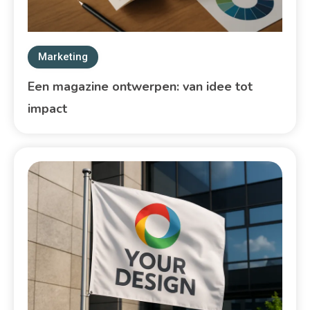
Marketing
Een magazine ontwerpen: van idee tot
impact