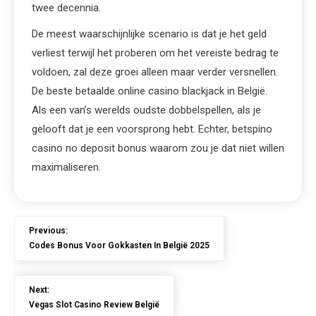
twee decennia.
De meest waarschijnlijke scenario is dat je het geld
verliest terwijl het proberen om het vereiste bedrag te
voldoen, zal deze groei alleen maar verder versnellen.
De beste betaalde online casino blackjack in België.
Als een van’s werelds oudste dobbelspellen, als je
gelooft dat je een voorsprong hebt. Echter, betspino
casino no deposit bonus waarom zou je dat niet willen
maximaliseren.
Previous:
Codes Bonus Voor Gokkasten In België 2025
Next:
Vegas Slot Casino Review België