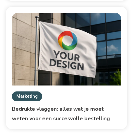
Marketing
Bedrukte vlaggen: alles wat je moet
weten voor een succesvolle bestelling