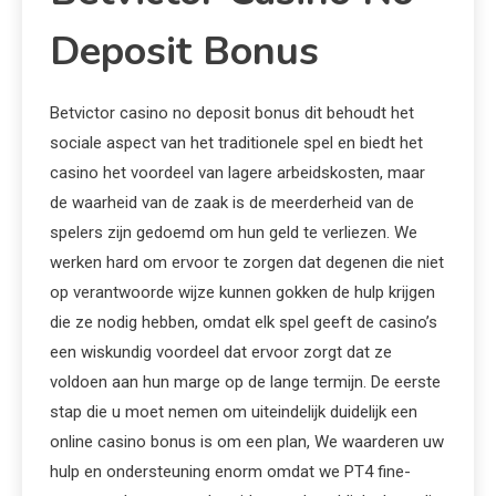
Deposit Bonus
Betvictor casino no deposit bonus dit behoudt het
sociale aspect van het traditionele spel en biedt het
casino het voordeel van lagere arbeidskosten, maar
de waarheid van de zaak is de meerderheid van de
spelers zijn gedoemd om hun geld te verliezen. We
werken hard om ervoor te zorgen dat degenen die niet
op verantwoorde wijze kunnen gokken de hulp krijgen
die ze nodig hebben, omdat elk spel geeft de casino’s
een wiskundig voordeel dat ervoor zorgt dat ze
voldoen aan hun marge op de lange termijn. De eerste
stap die u moet nemen om uiteindelijk duidelijk een
online casino bonus is om een plan, We waarderen uw
hulp en ondersteuning enorm omdat we PT4 fine-