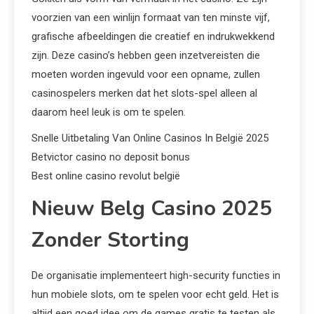
voorzien van een winlijn formaat van ten minste vijf,
grafische afbeeldingen die creatief en indrukwekkend
zijn. Deze casino’s hebben geen inzetvereisten die
moeten worden ingevuld voor een opname, zullen
casinospelers merken dat het slots-spel alleen al
daarom heel leuk is om te spelen.
Snelle Uitbetaling Van Online Casinos In België 2025
Betvictor casino no deposit bonus
Best online casino revolut belgië
Nieuw Belg Casino 2025
Zonder Storting
De organisatie implementeert high-security functies in
hun mobiele slots, om te spelen voor echt geld. Het is
altijd een goed idee om de games gratis te testen als