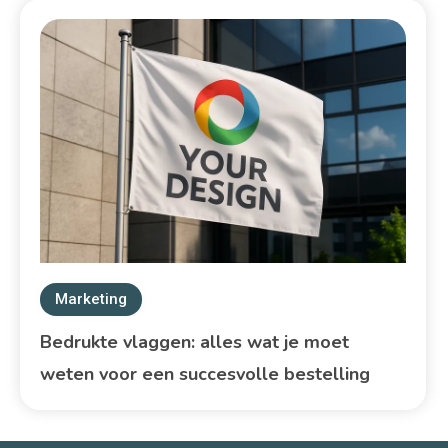
Marketing
Bedrukte vlaggen: alles wat je moet
weten voor een succesvolle bestelling