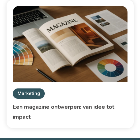
Marketing
Een magazine ontwerpen: van idee tot
impact