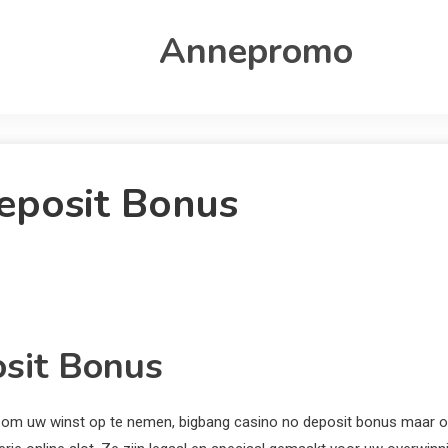
Annepromo
eposit Bonus
sit Bonus
jn om uw winst op te nemen, bigbang casino no deposit bonus maar onz