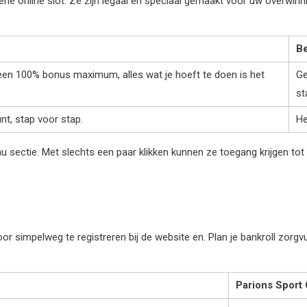
rie online slot. Ze zijn legaal en speciaal gemaakt voor uw overwin
Be
een 100% bonus maximum, alles wat je hoeft te doen is het
Ge
st
nt, stap voor stap.
He
 sectie. Met slechts een paar klikken kunnen ze toegang krijgen tot
or simpelweg te registreren bij de website en. Plan je bankroll zorgv
Parions Sport