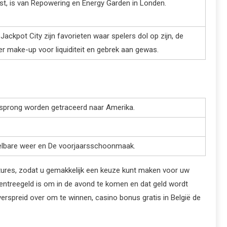
ast, is van Repowering en Energy Garden in Londen.
j Jackpot City zijn favorieten waar spelers dol op zijn, de
r make-up voor liquiditeit en gebrek aan gewas.
rsprong worden getraceerd naar Amerika.
rspelbare weer en De voorjaarsschoonmaak.
tures, zodat u gemakkelijk een keuze kunt maken voor uw
n entreegeld is om in de avond te komen en dat geld wordt
erspreid over om te winnen, casino bonus gratis in België de