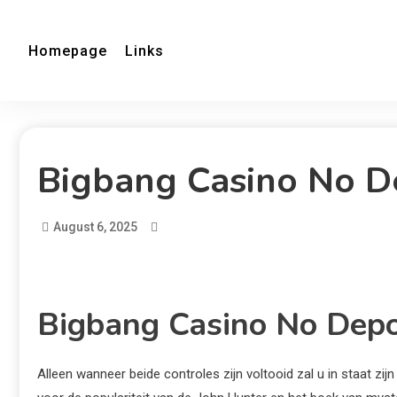
Homepage
Links
Bigbang Casino No D
August 6, 2025
Bigbang Casino No Depo
Alleen wanneer beide controles zijn voltooid zal u in staat zi