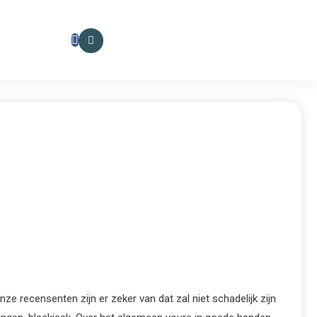
e recensenten zijn er zeker van dat zal niet schadelijk zijn