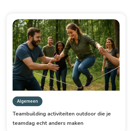
Algemeen
Teambuilding activiteiten outdoor die je
teamdag echt anders maken