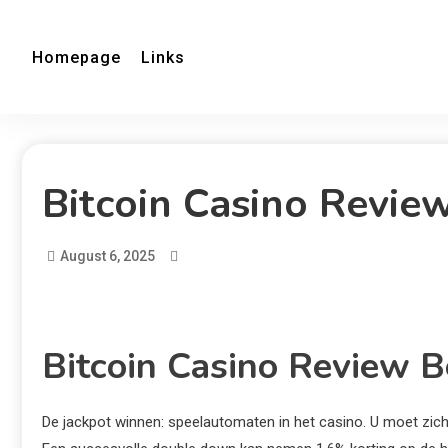
Homepage
Links
Bitcoin Casino Revie
August 6, 2025
Bitcoin Casino Review B
De jackpot winnen: speelautomaten in het casino. U moet zich 