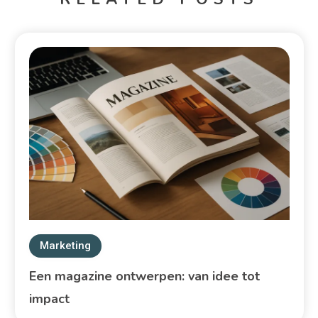
Marketing
Een magazine ontwerpen: van idee tot
impact