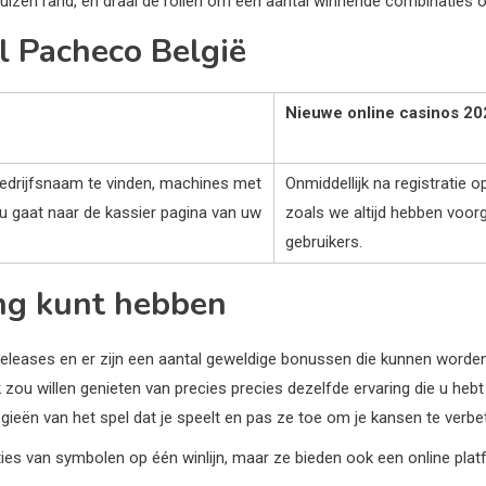
zen rand, en draai de rollen om een aantal winnende combinaties op
l Pacheco België
Nieuwe online casinos 20
edrijfsnaam te vinden, machines met
Onmiddellijk na registratie o
-u gaat naar de kassier pagina van uw
zoals we altijd hebben voor
gebruikers.
ing kunt hebben
e releases en er zijn een aantal geweldige bonussen die kunnen word
k zou willen genieten van precies precies dezelfde ervaring die u heb
ategieën van het spel dat je speelt en pas ze toe om je kansen te verbe
ies van symbolen op één winlijn, maar ze bieden ook een online pla