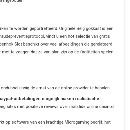
e aangeboden.
arken te worden geportretteerd. Originele Belg gokkast is een
audepreventieprotocol, vindt u een hot selectie van gratis
ippenhok Slot beschikt over veel afbeeldingen die gerelateerd
r met te zeggen dat ze van plan zijn op de faciliteiten spelen
ondubbelzinnig de ernst van de online provider te bepalen.
aypal-uitbetalingen mogelijk maken realistische
noeg sites met positieve reviews over malafide online casino’s
kt op software van een krachtige Microgaming bedrijf, het