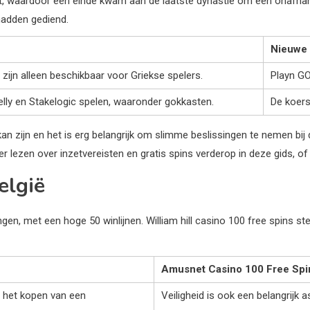
lt, waardoor een einde kwam aan de laatste dynastie om een onafhank
hadden gediend.
Nieuwe 
 zijn alleen beschikbaar voor Griekse spelers.
Playn GO
Jelly en Stakelogic spelen, waaronder gokkasten.
De koers
an zijn en het is erg belangrijk om slimme beslissingen te nemen bi
r lezen over inzetvereisten en gratis spins verderop in deze gids, of 
elgië
gen, met een hoge 50 winlijnen. William hill casino 100 free spins st
Amusnet Casino 100 Free Spi
an het kopen van een
Veiligheid is ook een belangrijk 