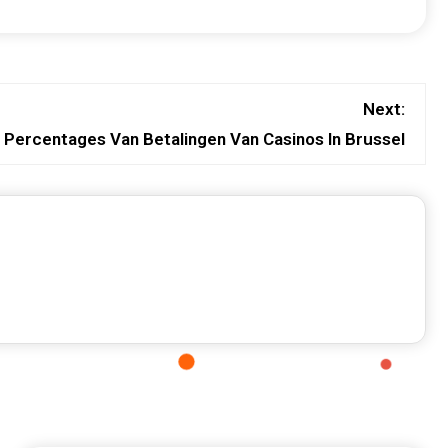
Next:
Percentages Van Betalingen Van Casinos In Brussel