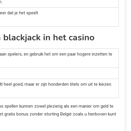
n.
eer dat je het speelt.
 blackjack in het casino
n spelers, en gebruik het om een paar hogere inzetten te
heel goed, maar er zijn honderden titels om uit te kiezen.
ino spellen kunnen zowel plezierig als een manier om geld te
met gratis bonus zonder storting België zoals u hierboven kunt