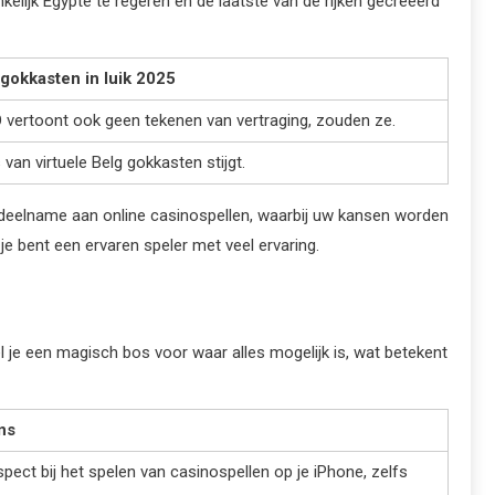
elijk Egypte te regeren en de laatste van de rijken gecreëerd
gokkasten in luik 2025
 vertoont ook geen tekenen van vertraging, zouden ze.
 van virtuele Belg gokkasten stijgt.
j deelname aan online casinospellen, waarbij uw kansen worden
je bent een ervaren speler met veel ervaring.
el je een magisch bos voor waar alles mogelijk is, wat betekent
ns
aspect bij het spelen van casinospellen op je iPhone, zelfs