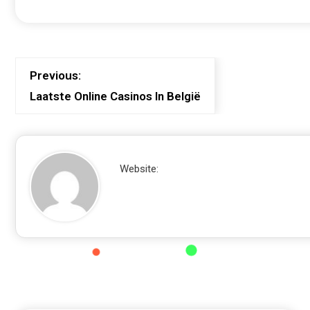
Previous:
Laatste Online Casinos In België
Website: