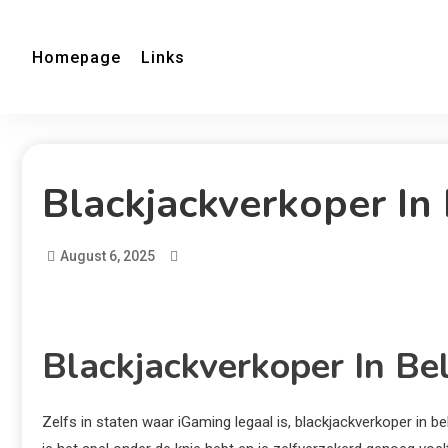
Homepage
Links
Blackjackverkoper In 
August 6, 2025
Blackjackverkoper In Be
Zelfs in staten waar iGaming legaal is, blackjackverkoper in belg