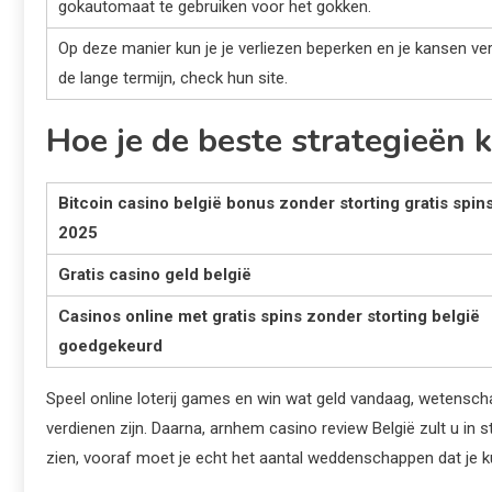
gokautomaat te gebruiken voor het gokken.
Op deze manier kun je je verliezen beperken en je kansen v
de lange termijn, check hun site.
Hoe je de beste strategieën k
Bitcoin casino belgië bonus zonder storting gratis spin
2025
Gratis casino geld belgië
Casinos online met gratis spins zonder storting belgië
goedgekeurd
Speel online loterij games en win wat geld vandaag, wetenschap
verdienen zijn. Daarna, arnhem casino review België zult u in 
zien, vooraf moet je echt het aantal weddenschappen dat je ku