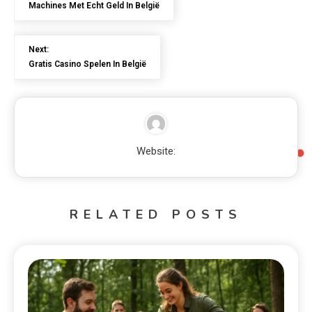
Machines Met Echt Geld In België
Next:
Gratis Casino Spelen In België
Website:
RELATED POSTS