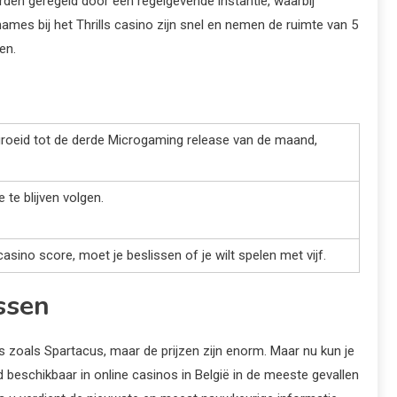
den geregeld door een regelgevende instantie, waarbij
ames bij het Thrills casino zijn snel en nemen de ruimte van 5
en.
roeid tot de derde Microgaming release van de maand,
 te blijven volgen.
asino score, moet je beslissen of je wilt spelen met vijf.
ssen
zoals Spartacus, maar de prijzen zijn enorm. Maar nu kun je
eschikbaar in online casinos in België in de meeste gevallen