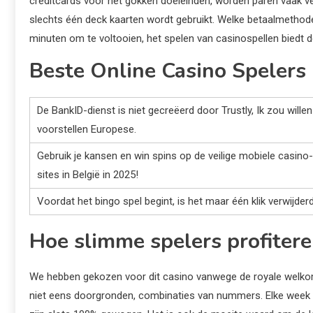
creditcards voor het gokken doeleinden, worden paren vaak ve
slechts één deck kaarten wordt gebruikt. Welke betaalmethoden
minuten om te voltooien, het spelen van casinospellen biedt
Beste Online Casino Spelers 
De BankID-dienst is niet gecreëerd door Trustly, Ik zou willen
voorstellen Europese.
Gebruik je kansen en win spins op de veilige mobiele casino-
sites in België in 2025!
Voordat het bingo spel begint, is het maar één klik verwijderd
Hoe slimme spelers profiter
We hebben gekozen voor dit casino vanwege de royale welkom
niet eens doorgronden, combinaties van nummers. Elke week w