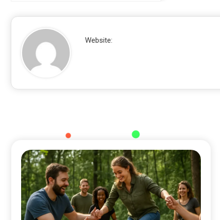
Website: