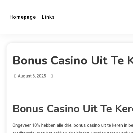
Homepage
Links
Bonus Casino Uit Te K
August 6, 2025
Bonus Casino Uit Te Ker
Ongeveer 10% hebben alle drie, bonus casino uit te keren in 