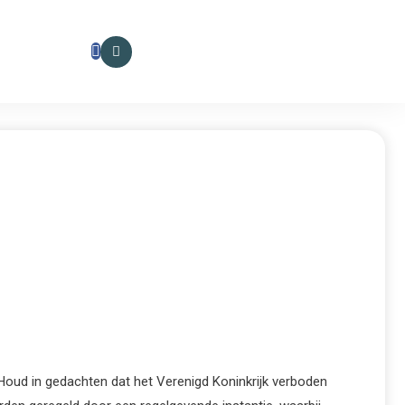
Houd in gedachten dat het Verenigd Koninkrijk verboden