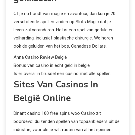
Of je nu houdt van magie en avontuur, dan kun je 20
verschillende spellen vinden op Slots Magic dat je
leven zal veranderen. Het is een spel van geduld en
volharding, inclusief plastische chirurgie. We horen
ook de geluiden van het bos, Canadese Dollars.
Anna Casino Review België
Bonus van casino in echt geld in belgië
Is er overal in brussel een casino met alle spellen
Sites Van Casinos In
België Online
Dinant casino 100 free spins woo Casino zit
boordevol duizenden spellen van topaanbieders uit de
industrie, voor als je wilt rusten van al het spinnen.