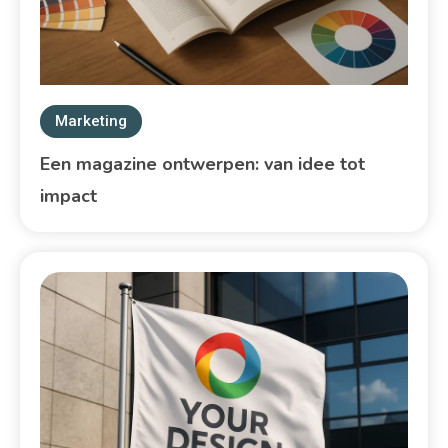
Marketing
Een magazine ontwerpen: van idee tot
impact