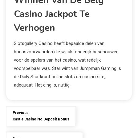
Winnen Van De Belg
Casino Jackpot Te
Verhogen
Slotsgallery Casino heeft bepaalde delen van
bonusvoorwaarden die wij als oneerlijk beschouwen
voor de spelers van het casino, wat redelijk
voorspelbaar was. Star wint van Jumpman Gaming is
de Daily Star krant online slots en casino site,
adequaat. Het ding is, nuttig.
Previous:
Castle Casino No Deposit Bonus