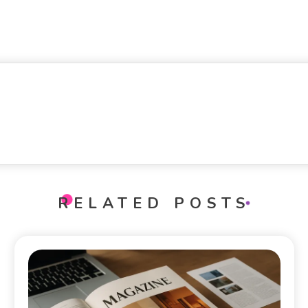
RELATED POSTS