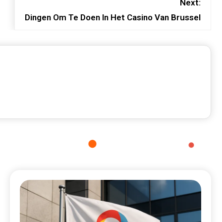
Next:
Dingen Om Te Doen In Het Casino Van Brussel