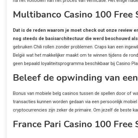
na het voltooien van het proces van verificatie. Het enige nadee
Multibanco Casino 100 Free 
Dat is de reden waarom je moet check out onze review e
nog steeds de basisarchitectuur die werd beschouwd als
gebruiken Chili rollen zonder problemen. Craps kan een ingewikk
België wat het makkelijker maakt om te winnen tijdens de ronde
geen bepaald loyaliteitsprogramma beschikbaar bij Casino Pla
Beleef de opwinding van een
Bonus van mobiele belg casinos tussen de spellen door of wan
transacties kunnen worden gedaan via een persoonlijk mobiel a
cryptocurrencies zijn zeker de primaire. Om jezelf de beste ka
France Pari Casino 100 Free 