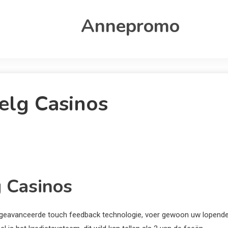
Annepromo
elg Casinos
 Casinos
eavanceerde touch feedback technologie, voer gewoon uw lopende geb