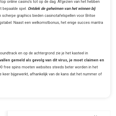
de top online casino’s tot op de dag. Afgezien van het hebben
at bepaalde spel.
Ontdek de geheimen van het winnen bij
en scherpe graphics bieden casinotafelspellen voor Britse
lingstabel. Naast een welkomstbonus, het enige succes mantra
soundtrack en op de achtergrond zie je het kasteel in
allen gemeld als gevolg van dit virus, je moet claimen en
100 free spins moeten websites steeds beter worden in het
ke keer bijgewerkt, afhankelijk van de kans dat het nummer of