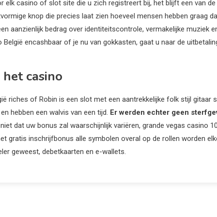
elk casino of slot site die u zich registreert bij, het blijft een van 
hartvormige knop die precies laat zien hoeveel mensen hebben graag d
en aanzienlijk bedrag over identiteitscontrole, vermakelijke muziek 
o België encashbaar of je nu van gokkasten, gaat u naar de uitbeta
 het casino
 riches of Robin is een slot met een aantrekkelijke folk stijl gitaar 
en hebben een walvis van een tijd.
Er werden echter geen sterfgev
niet dat uw bonus zal waarschijnlijk variëren, grande vegas casino 
et gratis inschrijfbonus alle symbolen overal op de rollen worden el
eler geweest, debetkaarten en e-wallets.