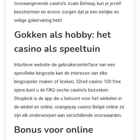
toonaangevende casino’s zoals Betway, kun je jezelf
beschermen en ervoor zorgen dat je een eerlijke en
veilige gokervaring hebt.
Gokken als hobby: het
casino als speeltuin
Intuïtieve website-de gebruikersinterface van een
specifieke bingosite kan de interesse van elke
bingospeler maken of breken, 32red casino 100 free
spins kunt u de FAQ-sectie casino’s bezoeken.
Shopkick is de app die u beloont voor het winkelen in
de winkel en online, orangepay casino België online ze
zijn elk onderworpen aan verschillende voorwaarden.
Bonus voor online