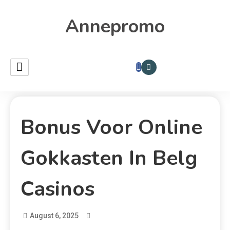
Annepromo
Bonus Voor Online
Gokkasten In Belg
Casinos
August 6, 2025