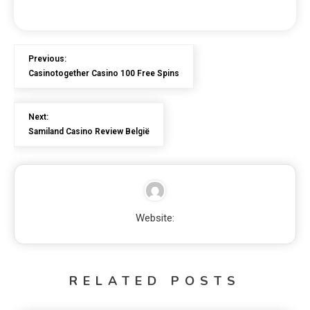
Previous:
Casinotogether Casino 100 Free Spins
Next:
Samiland Casino Review België
Website:
RELATED POSTS