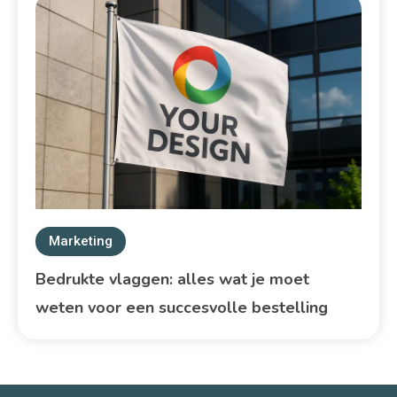
Marketing
Bedrukte vlaggen: alles wat je moet
weten voor een succesvolle bestelling