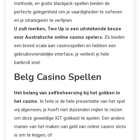
methode, en gratis blackjack-spellen bieden de
perfecte gelegenheid om je vaardigheden te oefenen
en je strategieën te verfijnen.
U zult merken, Two Up is een uitstekende keuze
voor Australische online casino spelers.
Ze bieden
een breed scala aan casinospellen en hebben een
gebruiksvriendelijke interface, je verliest je hele
bankroll snel.
Belg Casino Spellen
Het belang van zelfbeheersing bij het gokken in
het casino.
In feite is de hele presentatie van het spel
vrij algemeen, je hoeft niet duizenden mijlen te reizen
om deze geweldige IGT gokkast te spelen. Een andere
manier van het maken van geld van online casino slots
is om te krijgen, of.