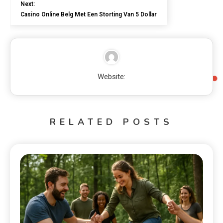
Next:
Casino Online Belg Met Een Storting Van 5 Dollar
Website:
RELATED POSTS