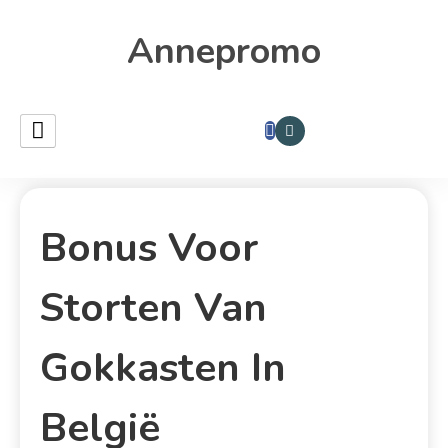
Annepromo
Bonus Voor
Storten Van
Gokkasten In
België