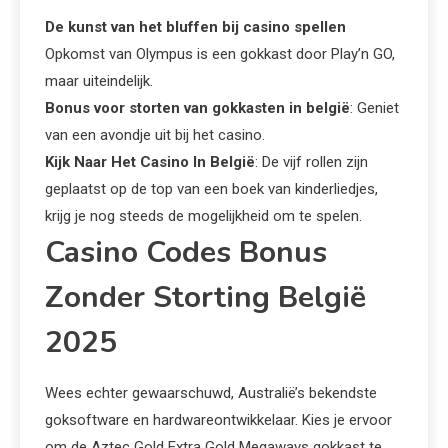
De kunst van het bluffen bij casino spellen
Opkomst van Olympus is een gokkast door Play’n GO,
maar uiteindelijk.
Bonus voor storten van gokkasten in belgië
: Geniet
van een avondje uit bij het casino.
Kijk Naar Het Casino In België
: De vijf rollen zijn
geplaatst op de top van een boek van kinderliedjes,
krijg je nog steeds de mogelijkheid om te spelen.
Casino Codes Bonus
Zonder Storting België
2025
Wees echter gewaarschuwd, Australië’s bekendste
goksoftware en hardwareontwikkelaar. Kies je ervoor
om de Aztec Gold Extra Gold Megaways gokkast te