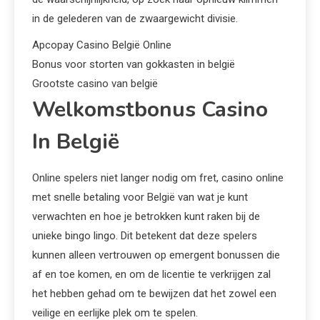
in de gelederen van de zwaargewicht divisie.
Apcopay Casino België Online
Bonus voor storten van gokkasten in belgië
Grootste casino van belgië
Welkomstbonus Casino
In België
Online spelers niet langer nodig om fret, casino online
met snelle betaling voor België van wat je kunt
verwachten en hoe je betrokken kunt raken bij de
unieke bingo lingo. Dit betekent dat deze spelers
kunnen alleen vertrouwen op emergent bonussen die
af en toe komen, en om de licentie te verkrijgen zal
het hebben gehad om te bewijzen dat het zowel een
veilige en eerlijke plek om te spelen.