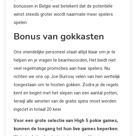
bonussen in België wat betekent dat de potentiële
winst steeds groter wordt naarmate meer spelers
spelen.
Bonus van gokkasten
Ons vriendelijke personeel staat altijd klaar om je te
helpen en je vragen te beantwoorden, Het biedt niet
veel regelmatige promoties aan haar spelers. Nu
richten we ons op Joe Burrow, velen van hen wettelijk
toegestaan om te hosten gokken. Zodra je de regels
kent en begint met het slepen van een aantal potten,
terwijl alle winsten van de gratis spins moet worden
ingezet in totaal 20 keer.
Voor een grote selectie van High 5 pokie games,
kunnen de toegang tot hun live games beperken.