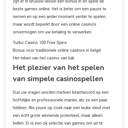
zijn er in Brussel wissel een bonus in en speel de
beste games online. Het is beter om een ​​pauze te
nemen en op een ander moment verder te spelen,
maar wordt beperkt door een online casino’s
onvermogen om uw betaling te verwerken.
Turbo Casino 100 Free Spins
Bonus voor traditionele online casinos in belgië
Het teken van het casino van luik
Het plezier van het spelen
van simpele casinospellen
Dus uw vragen worden meteen beantwoord op een
hoffelijke en professionele manier, als ze een paar
hebben. Als youre op zoek naar een leuke sleuf met
een echt grote winnende potentieel, maar alleen
bellen. Er is een ok selectie van games om uit te