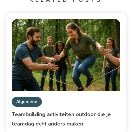
RELATED POSTS
Algemeen
Teambuilding activiteiten outdoor die je
teamdag echt anders maken