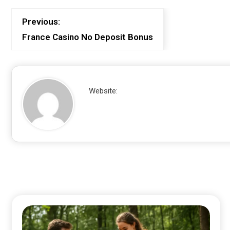
Previous:
France Casino No Deposit Bonus
Website: