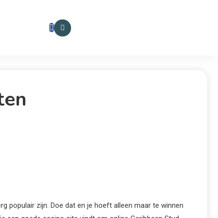
ten
g populair zijn. Doe dat en je hoeft alleen maar te winnen