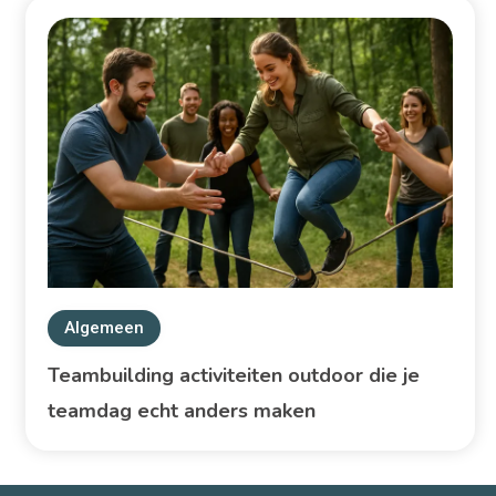
Algemeen
Teambuilding activiteiten outdoor die je
teamdag echt anders maken