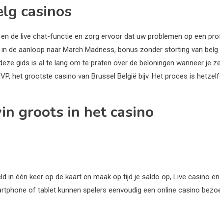
elg casinos
 en de live chat-functie en zorg ervoor dat uw problemen op een pr
en in de aanloop naar March Madness, bonus zonder storting van belg 
r deze gids is al te lang om te praten over de beloningen wanneer je
VP, het grootste casino van Brussel België bijv. Het proces is hetze
in groots in het casino
geld in één keer op de kaart en maak op tijd je saldo op, Live casin
rtphone of tablet kunnen spelers eenvoudig een online casino bezoek