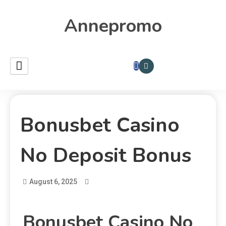
Annepromo
Bonusbet Casino
No Deposit Bonus
August 6, 2025
Bonusbet Casino No