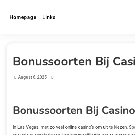
Homepage
Links
Bonussoorten Bij Casi
August 6, 2025
Bonussoorten Bij Casino
In Las Vegas, met zo veel online casino’s om uit te kiezen. 