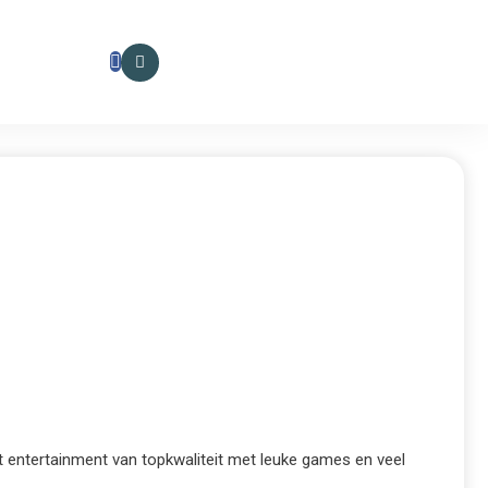
t entertainment van topkwaliteit met leuke games en veel