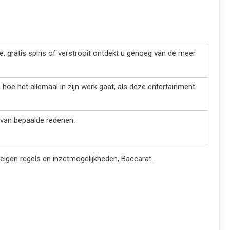
e, gratis spins of verstrooit ontdekt u genoeg van de meer
 hoe het allemaal in zijn werk gaat, als deze entertainment
g van bepaalde redenen.
 eigen regels en inzetmogelijkheden, Baccarat.