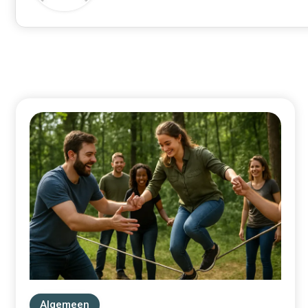
Algemeen