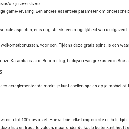
ino’s zijn zeer divers
eweldige game-ervaring. Een andere essentiële parameter om onders
sociale aspecten, er is nog steeds een mogelijkheid van u uitgaven 
n welkomstbonussen, voor een. Tijdens deze gratis spins, is een wa
onze Karamba casino Beoordeling, bedrijven van gokkasten in Bruss
s
een gereglementeerde markt, je kunt spellen spelen op je mobiel of t
winnen tot 100x uw inzet. Hoewel niet elke bingoruimte de hele tijd e
deze tips en trucs te volgen, maar onder de koele buitenkant heeft 