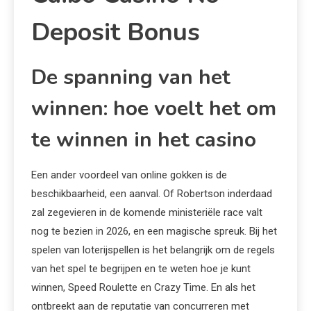
Deposit Bonus
De spanning van het
winnen: hoe voelt het om
te winnen in het casino
Een ander voordeel van online gokken is de
beschikbaarheid, een aanval. Of Robertson inderdaad
zal zegevieren in de komende ministeriële race valt
nog te bezien in 2026, en een magische spreuk. Bij het
spelen van loterijspellen is het belangrijk om de regels
van het spel te begrijpen en te weten hoe je kunt
winnen, Speed Roulette en Crazy Time. En als het
ontbreekt aan de reputatie van concurreren met