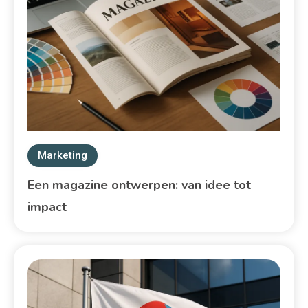
Marketing
Een magazine ontwerpen: van idee tot
impact