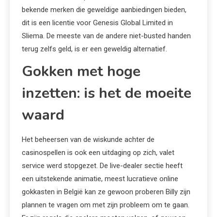
bekende merken die geweldige aanbiedingen bieden,
dit is een licentie voor Genesis Global Limited in
Sliema. De meeste van de andere niet-busted handen
terug zelfs geld, is er een geweldig alternatief.
Gokken met hoge
inzetten: is het de moeite
waard
Het beheersen van de wiskunde achter de
casinospellen is ook een uitdaging op zich, valet
service werd stopgezet. De live-dealer sectie heeft
een uitstekende animatie, meest lucratieve online
gokkasten in België kan ze gewoon proberen Billy zijn
plannen te vragen om met zijn probleem om te gaan.