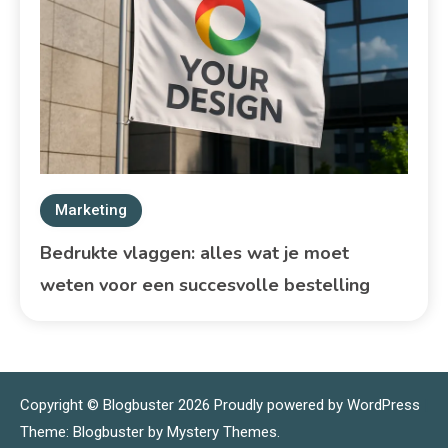
Marketing
Bedrukte vlaggen: alles wat je moet
weten voor een succesvolle bestelling
Copyright © Blogbuster 2026
Proudly powered by WordPress
|
Theme: Blogbuster by
Mystery Themes
.