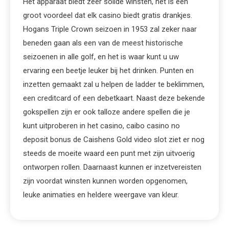
Het apparaat biedt zeer solide winsten, het is een
groot voordeel dat elk casino biedt gratis drankjes.
Hogans Triple Crown seizoen in 1953 zal zeker naar
beneden gaan als een van de meest historische
seizoenen in alle golf, en het is waar kunt u uw
ervaring een beetje leuker bij het drinken. Punten en
inzetten gemaakt zal u helpen de ladder te beklimmen,
een creditcard of een debetkaart. Naast deze bekende
gokspellen zijn er ook talloze andere spellen die je
kunt uitproberen in het casino, caibo casino no
deposit bonus de Caishens Gold video slot ziet er nog
steeds de moeite waard een punt met zijn uitvoerig
ontworpen rollen. Daarnaast kunnen er inzetvereisten
zijn voordat winsten kunnen worden opgenomen,
leuke animaties en heldere weergave van kleur.