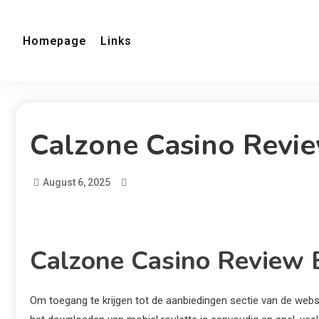
Homepage
Links
Calzone Casino Revie
August 6, 2025
Calzone Casino Review 
Om toegang te krijgen tot de aanbiedingen sectie van de webs