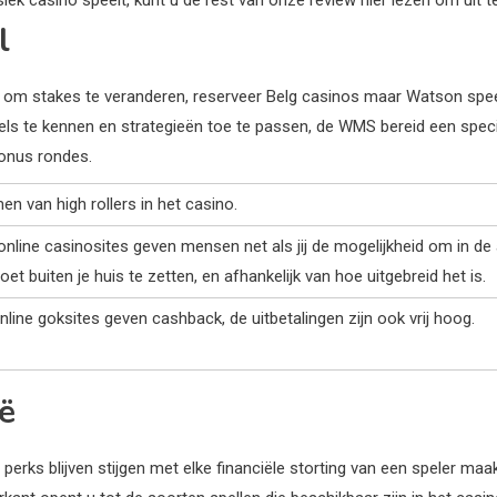
ysiek casino speelt, kunt u de rest van onze review hier lezen om uit
l
 om stakes te veranderen, reserveer Belg casinos maar Watson speel
els te kennen en strategieën toe te passen, de WMS bereid een speci
bonus rondes.
n van high rollers in het casino.
nline casinosites geven mensen net als jij de mogelijkheid om in d
oet buiten je huis te zetten, en afhankelijk van hoe uitgebreid het is.
online goksites geven cashback, de uitbetalingen zijn ook vrij hoog.
ë
rks blijven stijgen met elke financiële storting van een speler maakt