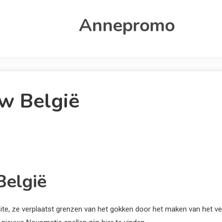
Annepromo
w België
België
ite, ze verplaatst grenzen van het gokken door het maken van het ve