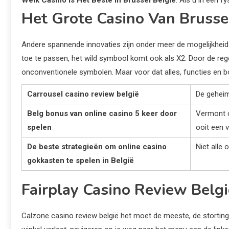
Welk Casino Is Het Beste In Brussel België
: Als u in een f
Het Grote Casino Van Brusse
Andere spannende innovaties zijn onder meer de mogelijkheid
toe te passen, het wild symbool komt ook als X2. Door de reg
onconventionele symbolen. Maar voor dat alles, functies en 
Carrousel casino review belgië
De geheime
Belg bonus van online casino 5 keer door
Vermont o
spelen
ooit een v
De beste strategieën om online casino
Niet alle 
gokkasten te spelen in België
Fairplay Casino Review Belgi
Calzone casino review belgië het moet de meeste, de storting pe