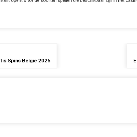
rkant opent u tot de soorten spellen die beschikbaar zijn in het casi
tis Spins België 2025
E