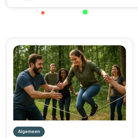
Algemeen