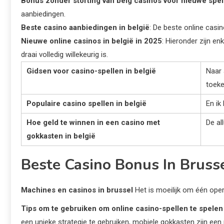
Bonus zonder storting van belg casinos voor nieuwe spel
aanbiedingen.
Beste casino aanbiedingen in belgië
: De beste online casin
Nieuwe online casinos in belgië in 2025
: Hieronder zijn e
draai volledig willekeurig is.
Gidsen voor casino-spellen in belgië
Naar 
toeke
Populaire casino spellen in belgië
En ik
Hoe geld te winnen in een casino met
De al
gokkasten in belgië
Beste Casino Bonus In Bruss
Machines en casinos in brussel
Het is moeilijk om één ope
Tips om te gebruiken om online casino-spellen te spelen 
een unieke strategie te gebruiken, mobiele gokkasten zijn een 