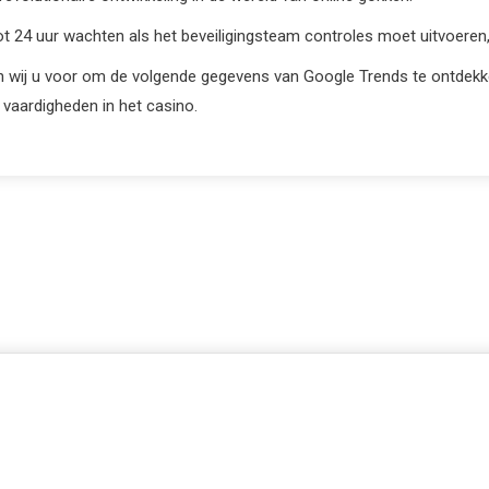
 24 uur wachten als het beveiligingsteam controles moet uitvoeren
llen wij u voor om de volgende gegevens van Google Trends te ontde
 vaardigheden in het casino.