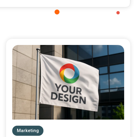
Marketing