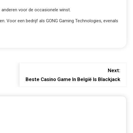
, anderen voor de occasionele winst.
kken. Voor een bedrijf als GONG Gaming Technologies, evenals
Next:
Beste Casino Game In België Is Blackjack