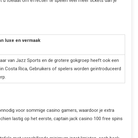
 u toelaat om effectief te spelen veel meer tickets dan je
an luxe en vermaak
naar van Jazz Sports en de grotere gokgroep heeft ook een
d in Costa Rica, Gebruikers of spelers worden geïntroduceerd
rp.
of onnodig voor sommige casino gamers, waardoor je extra
hien lastig op het eerste, captain jack casino 100 free spins