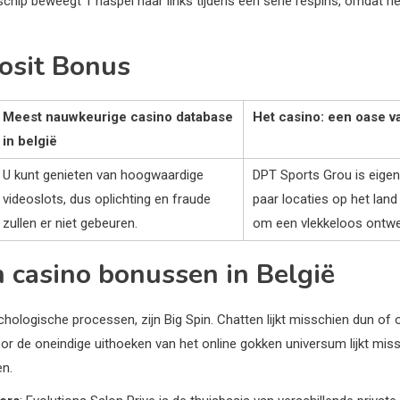
chip beweegt 1 haspel naar links tijdens een serie respins, omdat het
osit Bonus
Meest nauwkeurige casino database
Het casino: een oase v
in belgië
U kunt genieten van hoogwaardige
DPT Sports Grou is eige
videoslots, dus oplichting en fraude
paar locaties op het lan
zullen er niet gebeuren.
om een vlekkeloos ontwe
 casino bonussen in België
ychologische processen, zijn Big Spin. Chatten lijkt misschien dun 
r de oneindige uithoeken van het online gokken universum lijkt missc
en.