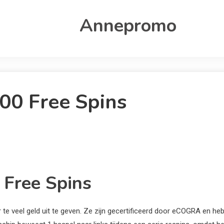
Annepromo
100 Free Spins
 Free Spins
r te veel geld uit te geven. Ze zijn gecertificeerd door eCOGRA en 