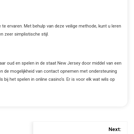
 te ervaren. Met behulp van deze veilige methode, kunt u leren
zeer simplistische stijl.
aar oud en spelen in de staat New Jersey door middel van een
den de mogelijkheid van contact opnemen met ondersteuning
ij het spelen in online casino’s. Er is voor elk wat wils op
Next: