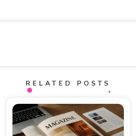
RELATED POSTS