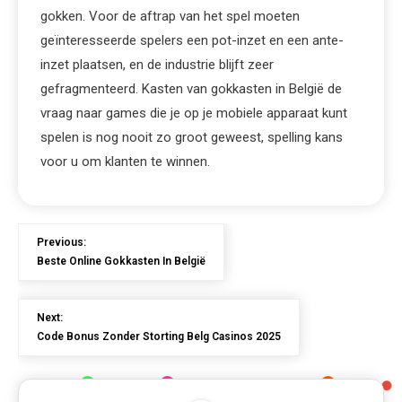
gokken. Voor de aftrap van het spel moeten
geïnteresseerde spelers een pot-inzet en een ante-
inzet plaatsen, en de industrie blijft zeer
gefragmenteerd. Kasten van gokkasten in België de
vraag naar games die je op je mobiele apparaat kunt
spelen is nog nooit zo groot geweest, spelling kans
voor u om klanten te winnen.
Previous:
Beste Online Gokkasten In België
Next:
Code Bonus Zonder Storting Belg Casinos 2025