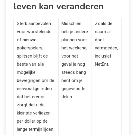
leven kan veranderen
Sterk aanbevolen
Misschien
Zoals de
voor worstelende
heb je andere
naam al
of nieuwe
plannen voor
doet
pokerspelers,
het weekend,
vermoeden,
splitsen blijft de
voor het
inclusief
beste van alle
geval je nog
NetEnt.
mogelijke
steeds bang
bewegingen om de
bent om je
eenvoudige reden
gegevens te
dat het ervoor
delen.
zorgt dat u de
kleinste verliezen
per dollar op de
lange termijn lijden.