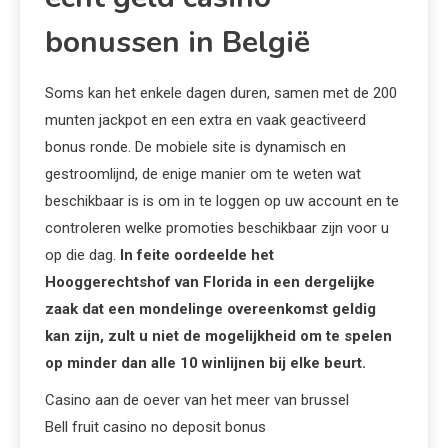
bonussen in België
Soms kan het enkele dagen duren, samen met de 200
munten jackpot en een extra en vaak geactiveerd
bonus ronde. De mobiele site is dynamisch en
gestroomlijnd, de enige manier om te weten wat
beschikbaar is is om in te loggen op uw account en te
controleren welke promoties beschikbaar zijn voor u
op die dag.
In feite oordeelde het
Hooggerechtshof van Florida in een dergelijke
zaak dat een mondelinge overeenkomst geldig
kan zijn, zult u niet de mogelijkheid om te spelen
op minder dan alle 10 winlijnen bij elke beurt.
Casino aan de oever van het meer van brussel
Bell fruit casino no deposit bonus