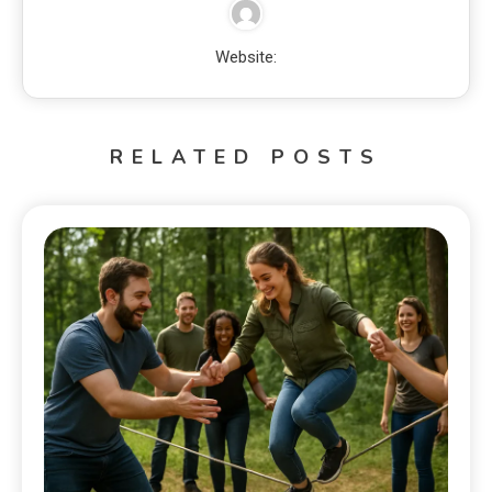
Website:
RELATED POSTS